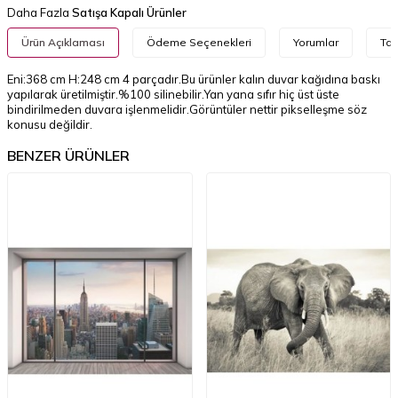
Daha Fazla
Satışa Kapalı Ürünler
Ürün Açıklaması
Ödeme Seçenekleri
Yorumlar
Tav
Eni:368 cm H:248 cm 4 parçadır.Bu ürünler kalın duvar kağıdına baskı
yapılarak üretilmiştir.%100 silinebilir.Yan yana sıfır hiç üst üste
bindirilmeden duvara işlenmelidir.Görüntüler nettir pikselleşme söz
konusu değildir.
BENZER ÜRÜNLER