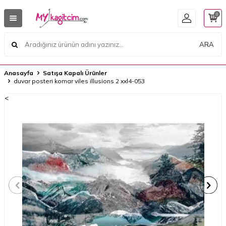
0
ARA
Anasayfa
Satışa Kapalı Ürünler
duvar posteri komar viles illusions 2 xxl4-053
<
<