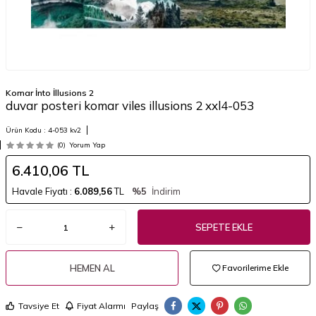
Komar İnto İllusions 2
duvar posteri komar viles illusions 2 xxl4-053
Ürün Kodu :
4-053 kv2
(0)
Yorum Yap
6.410,06
TL
Havale Fiyatı :
6.089,56
TL
%5
İndirim
SEPETE EKLE
HEMEN AL
Favorilerime Ekle
Tavsiye Et
Fiyat Alarmı
Paylaş