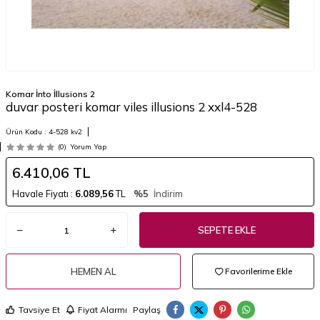
Komar İnto İllusions 2
duvar posteri komar viles illusions 2 xxl4-528
Ürün Kodu :
4-528 kv2
(0)
Yorum Yap
6.410,06
TL
Havale Fiyatı :
6.089,56
TL
%5
İndirim
SEPETE EKLE
HEMEN AL
Favorilerime Ekle
Tavsiye Et
Fiyat Alarmı
Paylaş