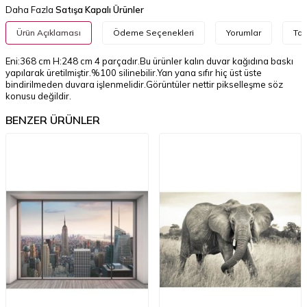
Daha Fazla
Satışa Kapalı Ürünler
Ürün Açıklaması
Ödeme Seçenekleri
Yorumlar
Tav
Eni:368 cm H:248 cm 4 parçadır.Bu ürünler kalın duvar kağıdına baskı
yapılarak üretilmiştir.%100 silinebilir.Yan yana sıfır hiç üst üste
bindirilmeden duvara işlenmelidir.Görüntüler nettir pikselleşme söz
konusu değildir.
BENZER ÜRÜNLER