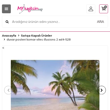
0
ARA
Anasayfa
Satışa Kapalı Ürünler
duvar posteri komar viles illusions 2 xxl4-528
<
<