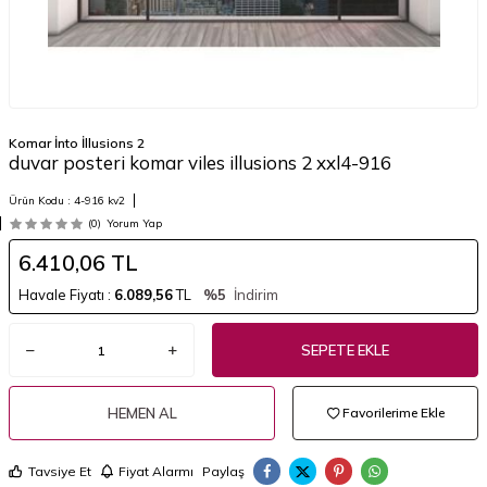
Komar İnto İllusions 2
duvar posteri komar viles illusions 2 xxl4-916
Ürün Kodu :
4-916 kv2
(0)
Yorum Yap
6.410,06
TL
Havale Fiyatı :
6.089,56
TL
%5
İndirim
SEPETE EKLE
HEMEN AL
Favorilerime Ekle
Tavsiye Et
Fiyat Alarmı
Paylaş