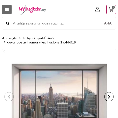
0
ARA
Anasayfa
Satışa Kapalı Ürünler
duvar posteri komar viles illusions 2 xxl4-916
<
<