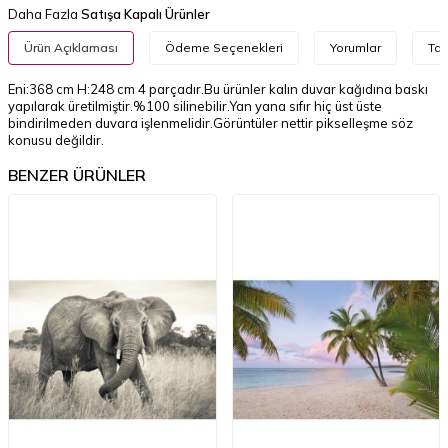
Daha Fazla
Satışa Kapalı Ürünler
Ürün Açıklaması
Ödeme Seçenekleri
Yorumlar
Tav
Eni:368 cm H:248 cm 4 parçadır.Bu ürünler kalın duvar kağıdına baskı
yapılarak üretilmiştir.%100 silinebilir.Yan yana sıfır hiç üst üste
bindirilmeden duvara işlenmelidir.Görüntüler nettir pikselleşme söz
konusu değildir.
BENZER ÜRÜNLER