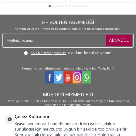
E - BÜLTEN ABONELİĞİ
Kampanya ve indirimlerden haberdar olmak için e-bültenimize abone olun.
ABONE OL
KVKK Sözleşmesi'ni
, okudum, kabul ediyorum.
Kampanya ve indirimlerden haberdar olmak için bizi Takip Edin!
MÜŞTERİ HİZMETLERİ
Hafta içi 08:30 - 18:30 / Cumartesi 08:30 - 17:00 arası merak ettiğiniz tüm sorular ve
siparişleriniz için ulaşabilirsiniz.
0232 484 38 44 - 0533 330 88 95
Çerez Kullanımı
Kişisel verileriniz, hizmetlerimizin daha iyi bir şekilde
sunulması için mevzuata uygun bir şekilde toplanıp işlenir.
Önemli Bilgiler
Konuyla ilgili detaylı bilgi almak için Gizlilik Politikamızı