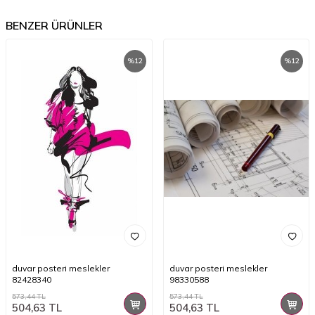
BENZER ÜRÜNLER
%
12
%
12
duvar posteri meslekler
duvar posteri meslekler
82428340
98330588
573,44
TL
573,44
TL
504,63
TL
504,63
TL