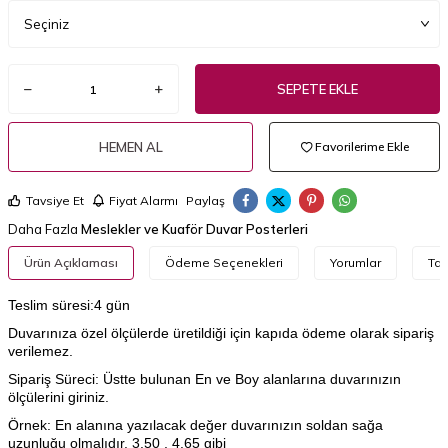
SEPETE EKLE
HEMEN AL
Favorilerime Ekle
Tavsiye Et
Fiyat Alarmı
Paylaş
Daha Fazla
Meslekler ve Kuaför Duvar Posterleri
Ürün Açıklaması
Ödeme Seçenekleri
Yorumlar
Tav
Teslim süresi:4 gün
Duvarınıza özel ölçülerde üretildiği için kapıda ödeme olarak sipariş
verilemez.
Sipariş Süreci: Üstte bulunan En ve Boy alanlarına duvarınızın
ölçülerini giriniz.
Örnek: En alanına yazılacak değer duvarınızın soldan sağa
uzunluğu olmalıdır. 3.50 , 4.65 gibi