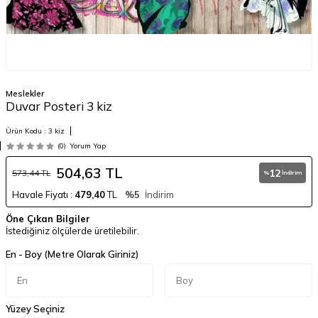
Meslekler
Duvar Posteri 3 kiz
Ürün Kodu :
3 kiz
(0)
Yorum Yap
504,63
TL
12
573,44
TL
%
İndirim
Havale Fiyatı :
479,40
TL
%5
İndirim
Öne Çıkan Bilgiler
İstediğiniz ölçülerde üretilebilir.
En - Boy (Metre Olarak Giriniz)
Yüzey Seçiniz