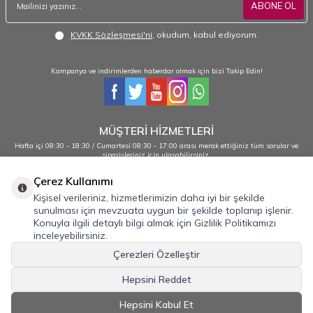
ABONE OL
KVKK Sözleşmesi'ni
, okudum, kabul ediyorum.
Kampanya ve indirimlerden haberdar olmak için bizi Takip Edin!
MÜŞTERİ HİZMETLERİ
Hafta içi 08:30 - 18:30 / Cumartesi 08:30 - 17:00 arası merak ettiğiniz tüm sorular ve
siparişleriniz için ulaşabilirsiniz.
0232 484 38 44 - 0533 330 88 95
Çerez Kullanımı
Kişisel verileriniz, hizmetlerimizin daha iyi bir şekilde
sunulması için mevzuata uygun bir şekilde toplanıp işlenir.
Önemli Bilgiler
Konuyla ilgili detaylı bilgi almak için Gizlilik Politikamızı
inceleyebilirsiniz.
Hızlı Erişim
Çerezleri Özelleştir
Üye
Hepsini Reddet
İLETİŞİM
Hepsini Kabul Et