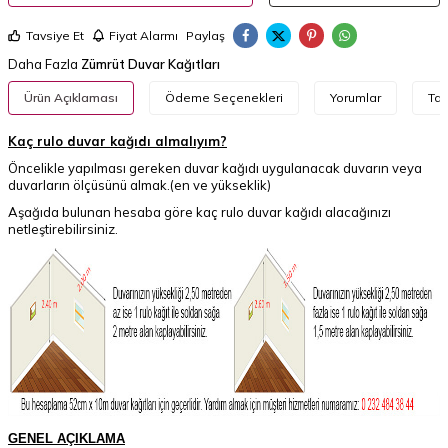
Tavsiye Et
Fiyat Alarmı
Paylaş
Daha Fazla
Zümrüt Duvar Kağıtları
Ürün Açıklaması
Ödeme Seçenekleri
Yorumlar
Tav
Kaç rulo duvar kağıdı almalıyım?
Öncelikle yapılması gereken duvar kağıdı uygulanacak duvarın veya
duvarların ölçüsünü almak.(en ve yükseklik)
Aşağıda bulunan hesaba göre kaç rulo duvar kağıdı alacağınızı
netleştirebilirsiniz.
GENEL AÇIKLAMA