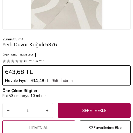
Zümrüt 5 m²
Yerli Duvar Kağıdı 5376
Ürün Kodu :
5376 ZO
(0)
Yorum Yap
643,68
TL
Havale Fiyatı :
611,49
TL
%5
İndirim
Öne Çıkan Bilgiler
Eni:53 cm boyu:10 mt dir.
SEPETE EKLE
HEMEN AL
Favorilerime Ekle