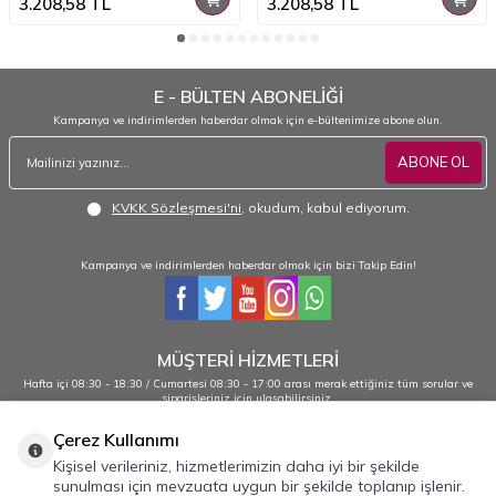
3.208,58
TL
3.208,58
TL
E - BÜLTEN ABONELİĞİ
Kampanya ve indirimlerden haberdar olmak için e-bültenimize abone olun.
ABONE OL
KVKK Sözleşmesi'ni
, okudum, kabul ediyorum.
Kampanya ve indirimlerden haberdar olmak için bizi Takip Edin!
MÜŞTERİ HİZMETLERİ
Hafta içi 08:30 - 18:30 / Cumartesi 08:30 - 17:00 arası merak ettiğiniz tüm sorular ve
siparişleriniz için ulaşabilirsiniz.
0232 484 38 44 - 0533 330 88 95
Çerez Kullanımı
Kişisel verileriniz, hizmetlerimizin daha iyi bir şekilde
sunulması için mevzuata uygun bir şekilde toplanıp işlenir.