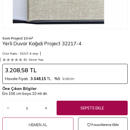
Som Project 10 m²
Yerli Duvar Kağıdı Project 32217-4
Ürün Kodu :
32217-4 smp
(0)
Yorum Yap
3.208,58
TL
Havale Fiyatı :
3.048,15
TL
%5
İndirim
Öne Çıkan Bilgiler
Eni:106 cm boyu:10 mt dir.
SEPETE EKLE
HEMEN AL
Favorilerime Ekle