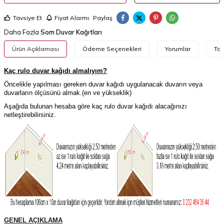
Tavsiye Et
Fiyat Alarmı
Paylaş
Daha Fazla
Som Duvar Kağıtları
Ürün Açıklaması
Ödeme Seçenekleri
Yorumlar
Tav
Kaç rulo duvar kağıdı almalıyım?
Öncelikle yapılması gereken duvar kağıdı uygulanacak duvarın veya
duvarların ölçüsünü almak.(en ve yükseklik)
Aşağıda bulunan hesaba göre kaç rulo duvar kağıdı alacağınızı
netleştirebilirsiniz.
GENEL AÇIKLAMA