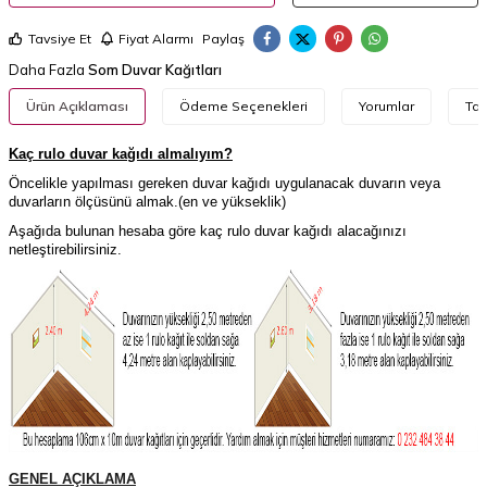
Tavsiye Et
Fiyat Alarmı
Paylaş
Daha Fazla
Som Duvar Kağıtları
Ürün Açıklaması
Ödeme Seçenekleri
Yorumlar
Tav
Kaç rulo duvar kağıdı almalıyım?
Öncelikle yapılması gereken duvar kağıdı uygulanacak duvarın veya
duvarların ölçüsünü almak.(en ve yükseklik)
Aşağıda bulunan hesaba göre kaç rulo duvar kağıdı alacağınızı
netleştirebilirsiniz.
GENEL AÇIKLAMA