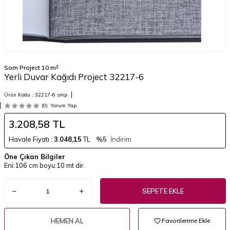
Som Project 10 m²
Yerli Duvar Kağıdı Project 32217-6
Ürün Kodu :
32217-6 smp
(0)
Yorum Yap
3.208,58
TL
Havale Fiyatı :
3.048,15
TL
%5
İndirim
Öne Çıkan Bilgiler
Eni:106 cm boyu:10 mt dir.
SEPETE EKLE
HEMEN AL
Favorilerime Ekle