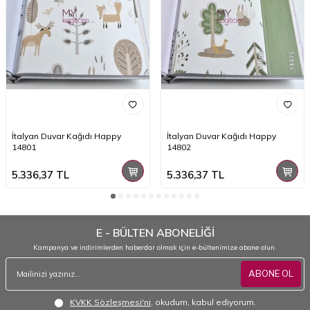
İtalyan Duvar Kağıdı Happy
İtalyan Duvar Kağıdı Happy
14801
14802
5.336,37
TL
5.336,37
TL
E - BÜLTEN ABONELİĞİ
Kampanya ve indirimlerden haberdar olmak için e-bültenimize abone olun.
ABONE OL
KVKK Sözleşmesi'ni
, okudum, kabul ediyorum.