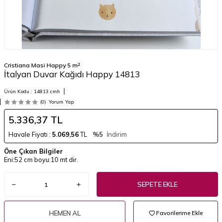
Cristiana Masi Happy 5 m²
İtalyan Duvar Kağıdı Happy 14813
Ürün Kodu :
14813 cmh
(0)
Yorum Yap
5.336,37
TL
Havale Fiyatı :
5.069,56
TL
%5
İndirim
Öne Çıkan Bilgiler
Eni:52 cm boyu:10 mt dir.
SEPETE EKLE
HEMEN AL
Favorilerime Ekle