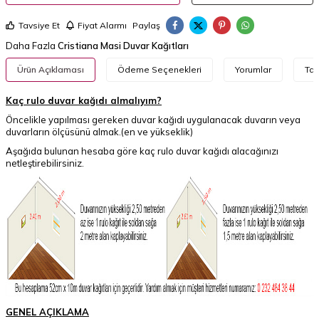
Tavsiye Et
Fiyat Alarmı
Paylaş
Daha Fazla
Cristiana Masi Duvar Kağıtları
Ürün Açıklaması
Ödeme Seçenekleri
Yorumlar
Tav
Kaç rulo duvar kağıdı almalıyım?
Öncelikle yapılması gereken duvar kağıdı uygulanacak duvarın veya
duvarların ölçüsünü almak.(en ve yükseklik)
Aşağıda bulunan hesaba göre kaç rulo duvar kağıdı alacağınızı
netleştirebilirsiniz.
GENEL AÇIKLAMA