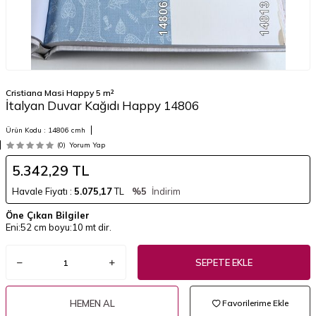
Cristiana Masi Happy 5 m²
İtalyan Duvar Kağıdı Happy 14806
Ürün Kodu :
14806 cmh
(0)
Yorum Yap
5.342,29
TL
Havale Fiyatı :
5.075,17
TL
%5
İndirim
Öne Çıkan Bilgiler
Eni:52 cm boyu:10 mt dir.
SEPETE EKLE
HEMEN AL
Favorilerime Ekle