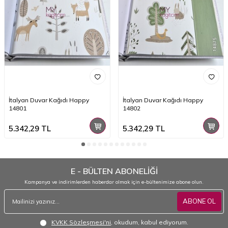
İtalyan Duvar Kağıdı Happy
İtalyan Duvar Kağıdı Happy
14801
14802
5.342,29
TL
5.342,29
TL
E - BÜLTEN ABONELİĞİ
Kampanya ve indirimlerden haberdar olmak için e-bültenimize abone olun.
ABONE OL
KVKK Sözleşmesi'ni
, okudum, kabul ediyorum.