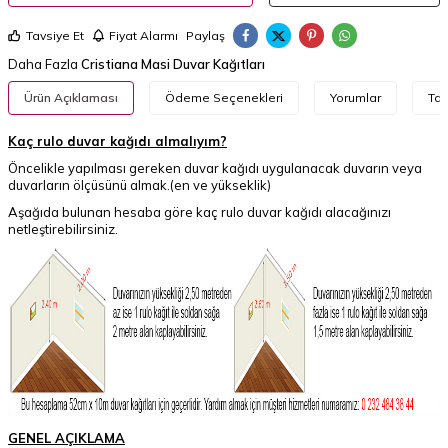
Tavsiye Et
Fiyat Alarmı
Paylaş
Daha Fazla
Cristiana Masi Duvar Kağıtları
Ürün Açıklaması
Ödeme Seçenekleri
Yorumlar
Tav
Kaç rulo duvar kağıdı almalıyım?
Öncelikle yapılması gereken duvar kağıdı uygulanacak duvarın veya
duvarların ölçüsünü almak.(en ve yükseklik)
Aşağıda bulunan hesaba göre kaç rulo duvar kağıdı alacağınızı
netleştirebilirsiniz.
GENEL AÇIKLAMA