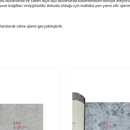
lü duvarlarda ve saten alçılı düz duvarlarda kullanılmasını tavsiye ediyor
duvar kağıtları vinly(plastik) dokuda olduğu için mutlaka yan yana sıfır işl
anılarak silme işlemi gerçekleştirilir.