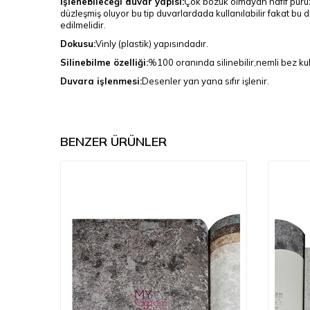
İşlenebileceği duvar yapısı:
Çok bozuk olmayan hafif pürüz
düzleşmiş oluyor bu tip duvarlardada kullanılabilir fakat bu 
edilmelidir.
Dokusu:
Vinly (plastik) yapısındadır.
Silinebilme özelliği:
%100 oranında silinebilir,nemli bez kull
Duvara işlenmesi:
Desenler yan yana sıfır işlenir.
BENZER ÜRÜNLER