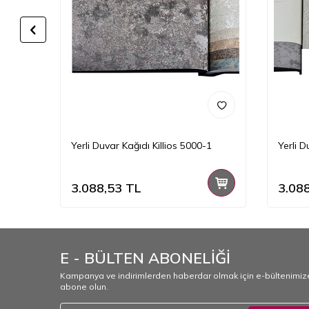
-9
Yerli Duvar Kağıdı Killios 5000-1
Yerli D
3.088,53
TL
3.08
E - BÜLTEN ABONELİĞİ
Kampanya ve indirimlerden haberdar olmak için e-bültenimiz
abone olun.