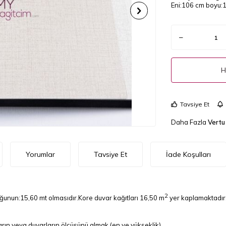
Eni:106 cm boyu:1
H
Tavsiye Et
Daha Fazla
Vertu
Yorumlar
Tavsiye Et
İade Koşulları
2
uğunun:15,60 mt olmasıdır.Kore duvar kağıtları 16,50 m
yer kaplamaktadır
rın veya duvarların ölçüsünü almak.(en ve yükseklik)