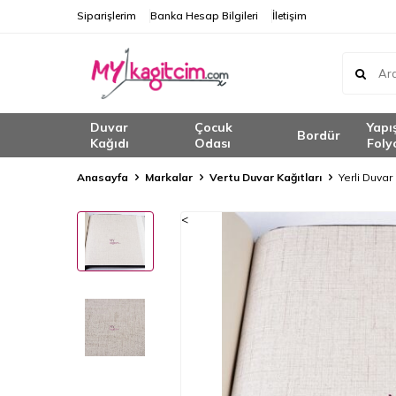
Siparişlerim
Banka Hesap Bilgileri
İletişim
Duvar
Çocuk
Yapı
Bordür
Kağıdı
Odası
Foly
Anasayfa
Markalar
Vertu Duvar Kağıtları
Yerli Duvar
<