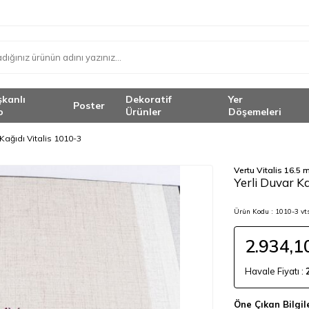
şkanlı
Dekoratif
Yer
Poster
o
Ürünler
Döşemeleri
 Kağıdı Vitalis 1010-3
Vertu Vitalis 16.5 
<
Yerli Duvar Ka
Ürün Kodu :
1010-3 vt
2.934,1
Havale Fiyatı :
Öne Çıkan Bilgil