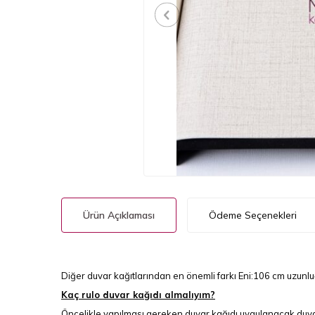
Ürün Açıklaması
Ödeme Seçenekleri
Diğer duvar kağıtlarından en önemli farkı Eni:106 cm uzunl
Kaç rulo duvar kağıdı almalıyım?
Öncelikle yapılması gereken duvar kağıdı uygulanacak duva