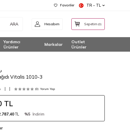
Favoriler
TR − TL
ARA
Hesabım
Sepetim
(
0
)
Yardımcı
Outlet
Markalar
Ürünler
Ürünler
m²
ğıdı Vitalis 1010-3
s
(0)
Yorum Yap
0
TL
2.787,40
TL
%5
İndirim
er