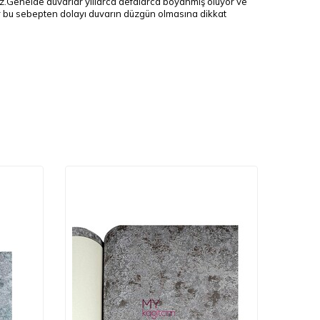
uz.Genelde duvarlar yıllarca defalarca boyanmış oluyor ve
enir bu sebepten dolayı duvarın düzgün olmasına dikkat