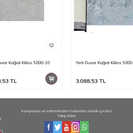
uvar Kağıdı Killios 5000-10
Yerli Duvar Kağıdı Killios 500
8,53
TL
3.088,53
TL
Kampanya ve indirimlerden haberdar olmak için bizi
Takip Edin!
e