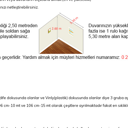
ı netleştirebilirsiniz.
ife dokusunda olanlar ve Vinly(plastik) dokusunda olanlar diye 3 gruba ay
 cm-10 mt ve 106 cm-15 mt olarak çeşitlere ayrılmaktadır fakat en sıklıkla