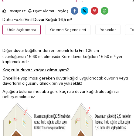
Tavsiye Et
Fiyat Alarmı
Paylaş
Daha Fazla
Vinil Duvar Kağıdı 16,5 m²
Ürün Açıklaması
Ödeme Seçenekleri
Yorumlar
Tav
Diğer duvar kağıtlarından en önemli farkı Eni:106 cm
2
uzunluğunun:15,60 mt olmasıdır.Kore duvar kağıtları 16,50 m
yer
kaplamaktadır.
Kaç rulo duvar kağıdı almalıyım?
Öncelikle yapılması gereken duvar kağıdı uygulanacak duvarın veya
duvarların ölçüsünü almak.(en ve yükseklik)
Aşağıda bulunan hesaba göre kaç rulo duvar kağıdı alacağınızı
netleştirebilirsiniz.