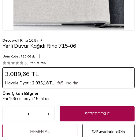
Decowall Rina 16.5 m²
Yerli Duvar Kağıdı Rina 715-06
Ürün Kodu :
715-06 dcr
(0)
Yorum Yap
3.089,66
TL
Havale Fiyatı :
2.935,18
TL
%5
İndirim
Öne Çıkan Bilgiler
Eni:106 cm boyu:15 mt dir.
SEPETE EKLE
HEMEN AL
Favorilerime Ekle