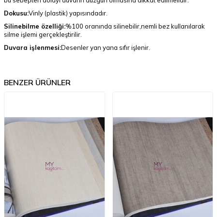
bu sebepten dolayı duvarın düzgün olmasına dikkat edilmelidir.
Dokusu:
Vinly (plastik) yapısındadır.
Silinebilme özelliği:
%100 oranında silinebilir,nemli bez kullanılarak
silme işlemi gerçekleştirilir.
Duvara işlenmesi:
Desenler yan yana sıfır işlenir.
BENZER ÜRÜNLER