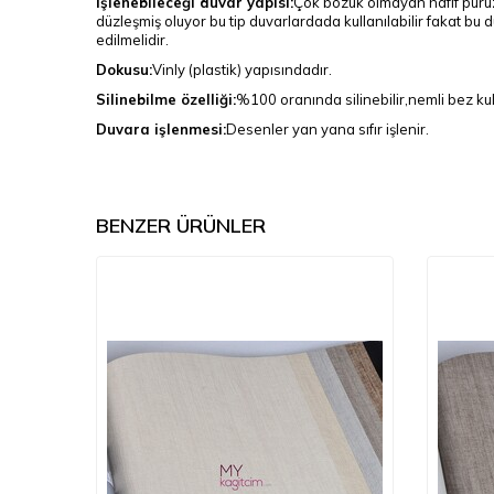
İşlenebileceği duvar yapısı:
Çok bozuk olmayan hafif pürüz
düzleşmiş oluyor bu tip duvarlardada kullanılabilir fakat bu 
edilmelidir.
Dokusu:
Vinly (plastik) yapısındadır.
Silinebilme özelliği:
%100 oranında silinebilir,nemli bez kull
Duvara işlenmesi:
Desenler yan yana sıfır işlenir.
BENZER ÜRÜNLER