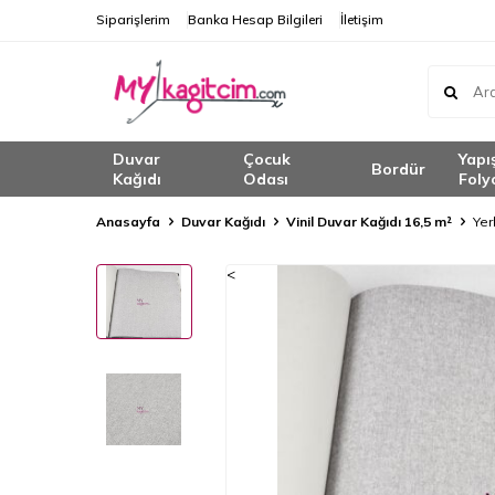
Siparişlerim
Banka Hesap Bilgileri
İletişim
Duvar
Çocuk
Yapı
Bordür
Kağıdı
Odası
Foly
Anasayfa
Duvar Kağıdı
Vinil Duvar Kağıdı 16,5 m²
Yer
<