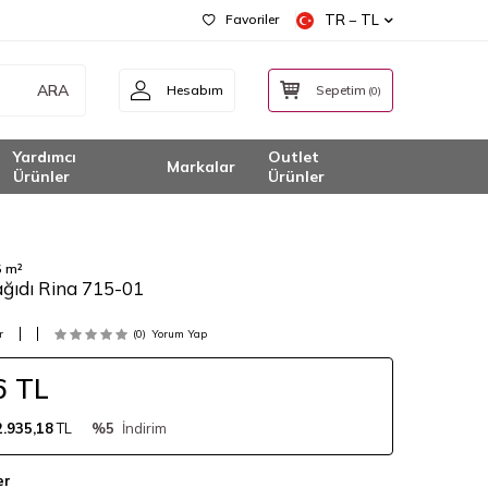
Favoriler
TR − TL
ARA
Hesabım
Sepetim
(
0
)
Yardımcı
Outlet
Markalar
Ürünler
Ürünler
5 m²
ağıdı Rina 715-01
r
(0)
Yorum Yap
6
TL
2.935,18
TL
%5
İndirim
er