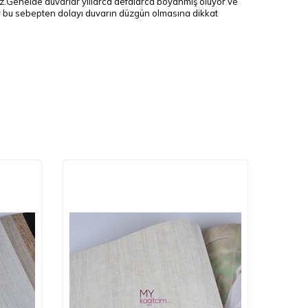
uz.Genelde duvarlar yıllarca defalarca boyanmış oluyor ve
enir bu sebepten dolayı duvarın düzgün olmasına dikkat