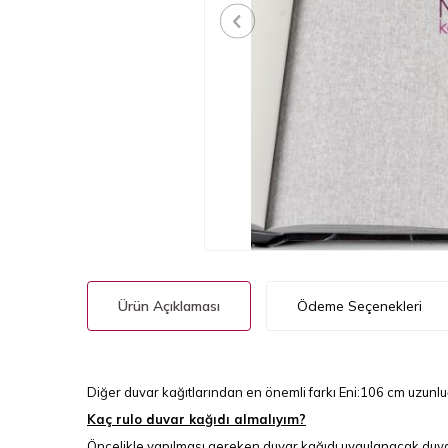
Ürün Açıklaması
Ödeme Seçenekleri
Diğer duvar kağıtlarından en önemli farkı Eni:106 cm uzunl
Kaç rulo duvar kağıdı almalıyım?
Öncelikle yapılması gereken duvar kağıdı uygulanacak duva