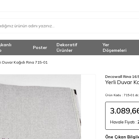
şkanlı
Dekoratif
Yer
Poster
o
Ürünler
Döşemeleri
li Duvar Kağıdı Rina 715-01
Decowall Rina 16.
<
Yerli Duvar K
Ürün Kodu :
715-01 dc
3.089,6
Havale Fiyatı :
Öne Çıkan Bilgil