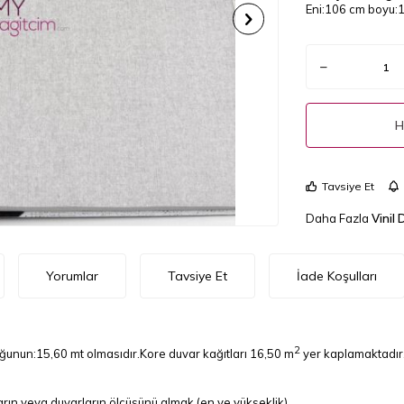
Eni:106 cm boyu:1
H
Tavsiye Et
Daha Fazla
Vinil 
Yorumlar
Tavsiye Et
İade Koşulları
2
uğunun:15,60 mt olmasıdır.Kore duvar kağıtları 16,50 m
yer kaplamaktadır
rın veya duvarların ölçüsünü almak.(en ve yükseklik)