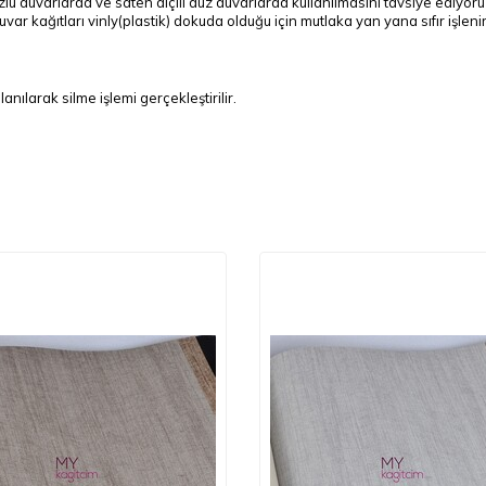
lü duvarlarda ve saten alçılı düz duvarlarda kullanılmasını tavsiye ediyor
duvar kağıtları vinly(plastik) dokuda olduğu için mutlaka yan yana sıfır işl
anılarak silme işlemi gerçekleştirilir.