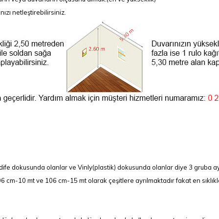
ı netleştirebilirsiniz.
ife dokusunda olanlar ve Vinly(plastik) dokusunda olanlar diye 3 gruba ay
 cm-10 mt ve 106 cm-15 mt olarak çeşitlere ayrılmaktadır fakat en sıklıkla