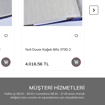
3
Yerli Duvar Kağıdı Alfa 3700-2
Yerli 
4.016,56
TL
4.01
MÜŞTERİ HİZMETLERİ
Hafta içi 08:30 - 18:30 / Cumartesi 08:30 - 17:00 arası merak
ettiğiniz tüm sorular ve siparişleriniz için ulaşabilirsiniz.