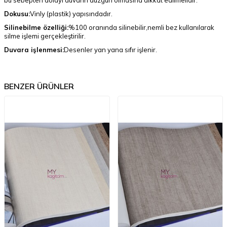
bu sebepten dolayı duvarın düzgün olmasına dikkat edilmelidir.
Dokusu:
Vinly (plastik) yapısındadır.
Silinebilme özelliği:
%100 oranında silinebilir,nemli bez kullanılarak
silme işlemi gerçekleştirilir.
Duvara işlenmesi:
Desenler yan yana sıfır işlenir.
BENZER ÜRÜNLER