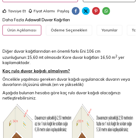
Tavsiye Et
Fiyat Alarmı
Paylaş
Daha Fazla
Adawall Duvar Kağıtları
Ürün Açıklaması
Ödeme Seçenekleri
Yorumlar
Tav
Diğer duvar kağıtlarından en önemli farkı Eni:106 cm
2
uzunluğunun:15,60 mt olmasıdır.Kore duvar kağıtları 16,50 m
yer
kaplamaktadır.
Kaç rulo duvar kağıdı almalıyım?
Öncelikle yapılması gereken duvar kağıdı uygulanacak duvarın veya
duvarların ölçüsünü almak.(en ve yükseklik)
Aşağıda bulunan hesaba göre kaç rulo duvar kağıdı alacağınızı
netleştirebilirsiniz.