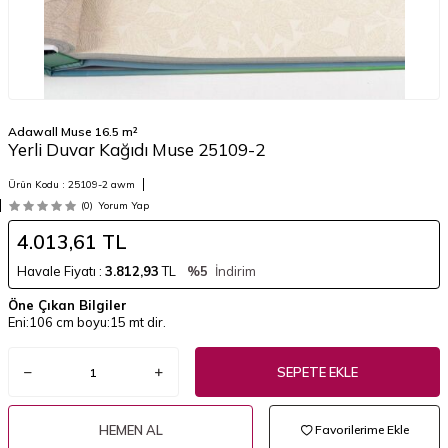
Adawall Muse 16.5 m²
Yerli Duvar Kağıdı Muse 25109-2
Ürün Kodu :
25109-2 awm
(0)
Yorum Yap
4.013,61
TL
Havale Fiyatı :
3.812,93
TL
%5
İndirim
Öne Çıkan Bilgiler
Eni:106 cm boyu:15 mt dir.
SEPETE EKLE
HEMEN AL
Favorilerime Ekle