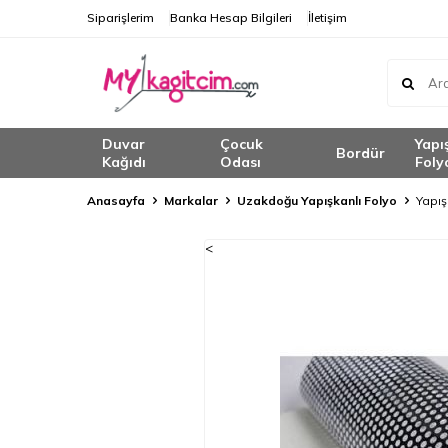
Siparişlerim
Banka Hesap Bilgileri
İletişim
Duvar
Çocuk
Yapı
Bordür
Kağıdı
Odası
Foly
Anasayfa
Markalar
Uzakdoğu Yapışkanlı Folyo
Yapış
<