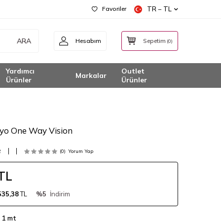
Favoriler
TR − TL
ARA
Hesabım
Sepetim
(
0
)
Yardımcı
Outlet
Markalar
Ürünler
Ürünler
lyo One Way Vision
2
(0)
Yorum Yap
TL
535,38
TL
%5
İndirim
 1 mt