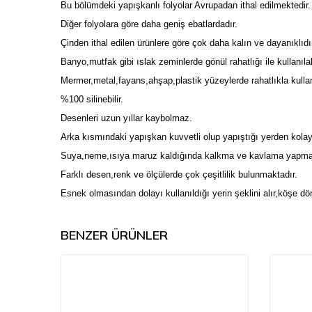
Bu bölümdeki yapışkanlı folyolar Avrupadan ithal edilmektedir.
Diğer folyolara göre daha geniş ebatlardadır.
Çinden ithal edilen ürünlere göre çok daha kalın ve dayanıklıdı
Banyo,mutfak gibi ıslak zeminlerde gönül rahatlığı ile kullanıla
Mermer,metal,fayans,ahşap,plastik yüzeylerde rahatlıkla kullanı
%100 silinebilir.
Desenleri uzun yıllar kaybolmaz.
Arka kısmındaki yapışkan kuvvetli olup yapıştığı yerden kolay
Suya,neme,ısıya maruz kaldığında kalkma ve kavlama yapmaz
Farklı desen,renk ve ölçülerde çok çeşitlilik bulunmaktadır.
Esnek olmasından dolayı kullanıldığı yerin şeklini alır,köşe dö
BENZER ÜRÜNLER