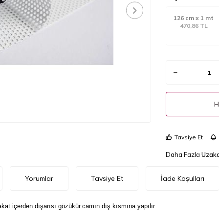
126 cm x 1 mt
470,86 TL
H
Tavsiye Et
Daha Fazla
Uzakd
Yorumlar
Tavsiye Et
İade Koşulları
akat içerden dışarısı gözükür.camın dış kısmına yapılır.