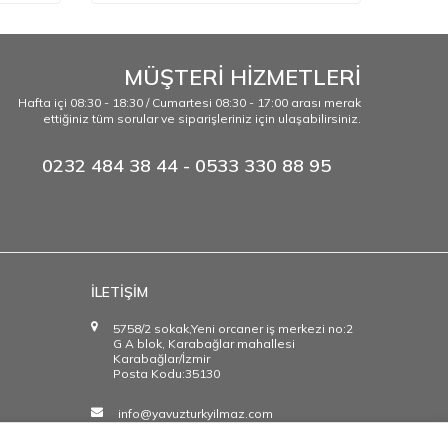
MÜŞTERİ HİZMETLERİ
Hafta içi 08:30 - 18:30 / Cumartesi 08:30 - 17:00 arası merak
ettiğiniz tüm sorular ve siparişleriniz için ulaşabilirsiniz.
0232 484 38 44 - 0533 330 88 95
İLETİŞİM
5758/2 sokak,Yeni orcaner iş merkezi no:2
G A blok, Karabağlar mahallesi
Karabağlar/İzmir
Posta Kodu:35130
info@yavuzturkyilmaz.com