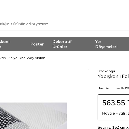
şkanlı
Dekoratif
Yer
Poster
o
Ürünler
Döşemeleri
kanlı Folyo One Way Vision
Uzakdoğu
Yapışkanlı Fo
Ürün Kodu :
owv R-15
563,55
Havale Fiyatı :
Seçiniz
152 cm x