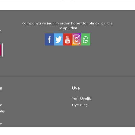
Kampanya ve indirimlerden haberdar olmak için bizi
Takip Edin!
e
im
Üye
Yeni Üyelik
da
Üye Girişi
atış
im
p Bilgileri