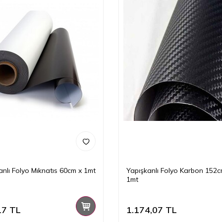
anlı Folyo Mıknatıs 60cm x 1mt
Yapışkanlı Folyo Karbon 152c
1mt
17
TL
1.174,07
TL