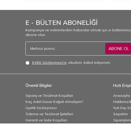
E - BÜLTEN ABONELİĞİ
Kampanya ve indirimlerden haberdar olmak için e-bültenimiz
abone olun.
ABONE OL
KVKK Sözleşmesi'ni
, okudum, kabul ediyorum.
Önemli Bilgiler
Hızlı Eriş
Sipariş ve Teslimat Koşulları
Anasayfa
Kaç Adet Duvar Kağıdı Almalıyım?
Hakkımız
Üyelik Sözleşmesi
Yurt Dışı S
Ödeme ve Teslimat Şekilleri
Sepetim
Garanti ve İade Koşulları
Siparişler
Gizlilik ve Güvenlik
Banka Hesa