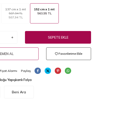
137 cm x 1 mt
152 cm x 1 mt
507,94 TL
563,55 TL
507,94 TL
SEPETE EKLE
EMEN AL
Favorilerime Ekle
Fiyat Alarmı
Paylaş
oğu Yapışkanlı Folyo
Beni Ara