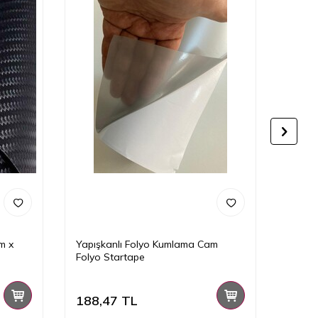
m x
Yapışkanlı Folyo Kumlama Cam
Yapış
Folyo Startape
188,47
TL
308,