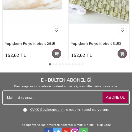
Yapışkanlı Folyo Klebert 2615
Yapışkanlı Folyo Klebert 3153
152,62
TL
152,62
TL
E - BÜLTEN ABONELİĞİ
Kampanya ve indirimlerden haberdar olmak için e-bültenimize abone olun.
ABONE OL
KVKK Sözleşmesi'ni
, okudum, kabul ediyorum.
Kampanya ve indirimlerden haberdar olmak için bizi Takip Edin!