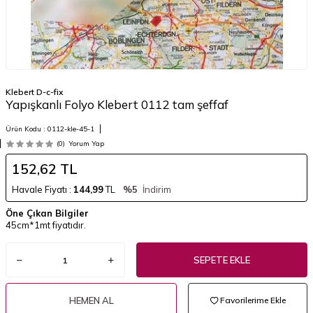
Klebert D-c-fix
Yapışkanlı Folyo Klebert 0112 tam şeffaf
Ürün Kodu :
0112-kle-45-1
(0)
Yorum Yap
152,62
TL
Havale Fiyatı :
144,99
TL
%5
İndirim
Öne Çıkan Bilgiler
45cm*1mt fiyatıdır.
SEPETE EKLE
HEMEN AL
Favorilerime Ekle