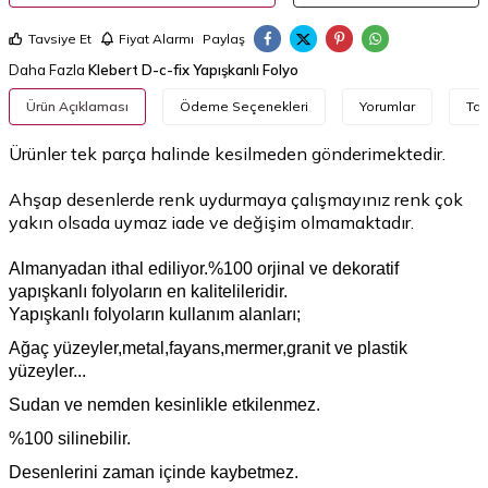
Tavsiye Et
Fiyat Alarmı
Paylaş
Daha Fazla
Klebert D-c-fix Yapışkanlı Folyo
Ürün Açıklaması
Ödeme Seçenekleri
Yorumlar
Tav
Ürünler tek parça halinde kesilmeden gönderimektedir.​
Ahşap desenlerde renk uydurmaya çalışmayınız renk çok
yakın olsada uymaz iade ve değişim olmamaktadır.
Almanyadan ithal ediliyor.%100 orjinal ve dekoratif
yapışkanlı folyoların en kalitelileridir.
Yapışkanlı folyoların kullanım alanları;
Ağaç yüzeyler,metal,fayans,mermer,granit ve plastik
yüzeyler...
Sudan ve nemden kesinlikle etkilenmez.
%100 silinebilir.
Desenlerini zaman içinde kaybetmez.