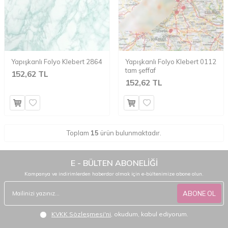
Yapışkanlı Folyo Klebert 2864
Yapışkanlı Folyo Klebert 0112
tam şeffaf
152,62 TL
152,62 TL
Toplam
15
ürün bulunmaktadır.
E - BÜLTEN ABONELİĞİ
Kampanya ve indirimlerden haberdar olmak için e-bültenimize abone olun.
ABONE OL
KVKK Sözleşmesi'ni
, okudum, kabul ediyorum.