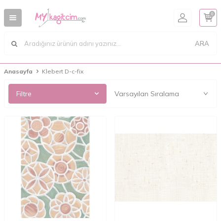
0
ARA
Anasayfa
Klebert D-c-fix
Filtre