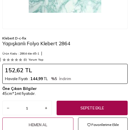
Klebert D-c-fix
Yapışkanlı Folyo Klebert 2864
Ürün Kodu :
2864-kle-45-1
(0)
Yorum Yap
152,62
TL
Havale Fiyatı :
144,99
TL
%5
İndirim
Öne Çıkan Bilgiler
45cm*1mt fiyatıdır.
SEPETE EKLE
HEMEN AL
Favorilerime Ekle