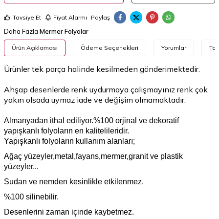
Tavsiye Et
Fiyat Alarmı
Paylaş
Daha Fazla
Mermer Folyolar
Ürün Açıklaması
Ödeme Seçenekleri
Yorumlar
Tav
Ürünler tek parça halinde kesilmeden gönderimektedir.​
Ahşap desenlerde renk uydurmaya çalışmayınız renk çok
yakın olsada uymaz iade ve değişim olmamaktadır.
Almanyadan ithal ediliyor.%100 orjinal ve dekoratif
yapışkanlı folyoların en kalitelileridir.
Yapışkanlı folyoların kullanım alanları;
Ağaç yüzeyler,metal,fayans,mermer,granit ve plastik
yüzeyler...
Sudan ve nemden kesinlikle etkilenmez.
%100 silinebilir.
Desenlerini zaman içinde kaybetmez.