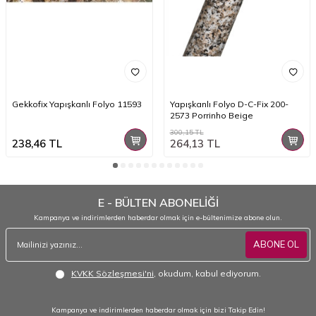
Gekkofix Yapışkanlı Folyo 11593
Yapışkanlı Folyo D-C-Fix 200-
2573 Porrinho Beige
300,15
TL
238,46
TL
264,13
TL
E - BÜLTEN ABONELİĞİ
Kampanya ve indirimlerden haberdar olmak için e-bültenimize abone olun.
ABONE OL
KVKK Sözleşmesi'ni
, okudum, kabul ediyorum.
Kampanya ve indirimlerden haberdar olmak için bizi Takip Edin!