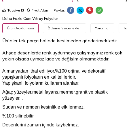
Tavsiye Et
Fiyat Alarmı
Paylaş
Daha Fazla
Cam Vitray Folyolar
Ürün Açıklaması
Ödeme Seçenekleri
Yorumlar
Tav
Ürünler tek parça halinde kesilmeden gönderimektedir.​
Ahşap desenlerde renk uydurmaya çalışmayınız renk çok
yakın olsada uymaz iade ve değişim olmamaktadır.
Almanyadan ithal ediliyor.%100 orjinal ve dekoratif
yapışkanlı folyoların en kalitelileridir.
Yapışkanlı folyoların kullanım alanları;
Ağaç yüzeyler,metal,fayans,mermer,granit ve plastik
yüzeyler...
Sudan ve nemden kesinlikle etkilenmez.
%100 silinebilir.
Desenlerini zaman içinde kaybetmez.