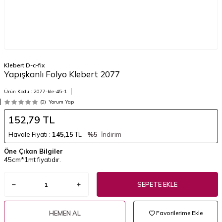
Klebert D-c-fix
Yapışkanlı Folyo Klebert 2077
Ürün Kodu :
2077-kle-45-1
(0)
Yorum Yap
152,79
TL
Havale Fiyatı :
145,15
TL
%5
İndirim
Öne Çıkan Bilgiler
45cm*1mt fiyatıdır.
SEPETE EKLE
HEMEN AL
Favorilerime Ekle