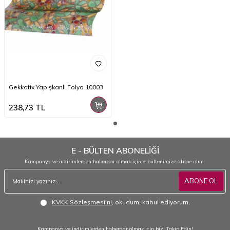
Gekkofix Yapışkanlı Folyo 10003
238,73
TL
E - BÜLTEN ABONELİĞİ
Kampanya ve indirimlerden haberdar olmak için e-bültenimize abone olun.
ABONE OL
KVKK Sözleşmesi'ni
, okudum, kabul ediyorum.
Kampanya ve indirimlerden haberdar olmak için bizi Takip Edin!