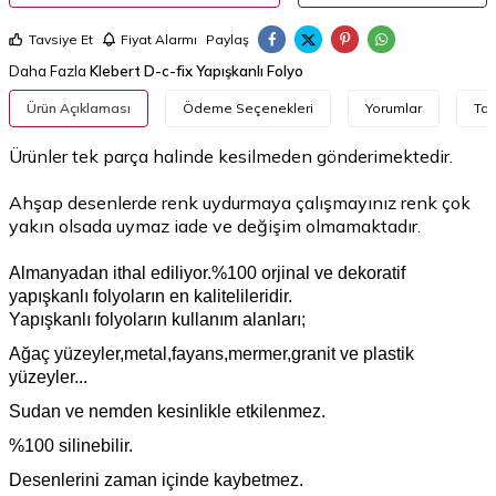
Tavsiye Et
Fiyat Alarmı
Paylaş
Daha Fazla
Klebert D-c-fix Yapışkanlı Folyo
Ürün Açıklaması
Ödeme Seçenekleri
Yorumlar
Tav
Ürünler tek parça halinde kesilmeden gönderimektedir.​
Ahşap desenlerde renk uydurmaya çalışmayınız renk çok
yakın olsada uymaz iade ve değişim olmamaktadır.
Almanyadan ithal ediliyor.%100 orjinal ve dekoratif
yapışkanlı folyoların en kalitelileridir.
Yapışkanlı folyoların kullanım alanları;
Ağaç yüzeyler,metal,fayans,mermer,granit ve plastik
yüzeyler...
Sudan ve nemden kesinlikle etkilenmez.
%100 silinebilir.
Desenlerini zaman içinde kaybetmez.