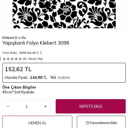
Klebert D-c-fix
Yapışkanlı Folyo Klebert 3098
Ürün Kodu :
3098-kle-45-1
(0)
Yorum Yap
152,62
TL
Havale Fiyatı :
144,99
TL
%5
İndirim
Öne Çıkan Bilgiler
45cm*1mt fiyatıdır.
SEPETE EKLE
HEMEN AL
Favorilerime Ekle