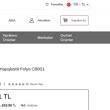
Favoriler
TR − TL
ARA
Hesabım
Sepetim
(
0
)
Yardımcı
Outlet
Markalar
Ürünler
Ürünler
 Yapışkanlı Folyo CB001
(0)
Yorum Yap
1
TL
1.430,90
TL
%5
İndirim