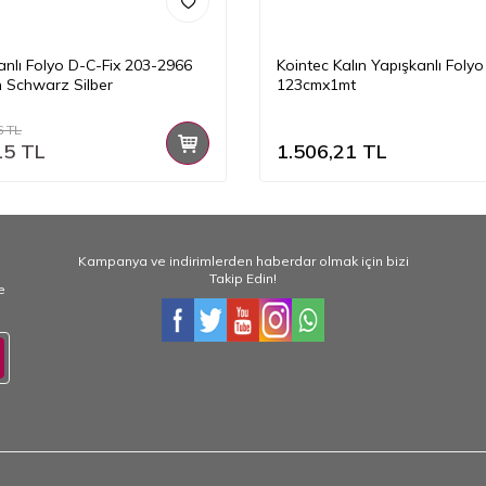
anlı Folyo D-C-Fix 203-2966
Kointec Kalın Yapışkanlı Foly
 Schwarz Silber
123cmx1mt
6
TL
15
TL
1.506,21
TL
Kampanya ve indirimlerden haberdar olmak için bizi
Takip Edin!
e