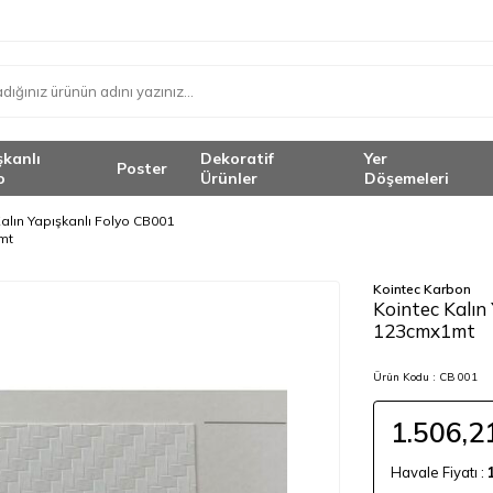
şkanlı
Dekoratif
Yer
Poster
o
Ürünler
Döşemeleri
alın Yapışkanlı Folyo CB001
mt
Kointec Karbon
Kointec Kalın
123cmx1mt
Ürün Kodu :
CB 001
1.506,2
Havale Fiyatı :