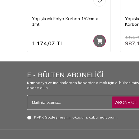
Yapışkanlı Folyo Karbon 152cm x
Yapışk
1mt
Karbon
1.121,7
1.174,07
TL
987,
E - BÜLTEN ABONELİĞİ
Kampanya ve indirimlerden haberdar olmak için e-bültenimiz
abone olun.
ABONE OL
KVKK Sözleşmesi'ni
, okudum, kabul ediyorum.