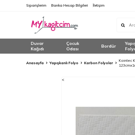
Siparişlerim
Banka Hesap Bilgileri
İletişim
Duvar
Çocuk
Yapı
Bordür
Kağıdı
Odası
Foly
Kointec K
Anasayfa
Yapışkanlı Folyo
Karbon Folyolar
123cmx1
<