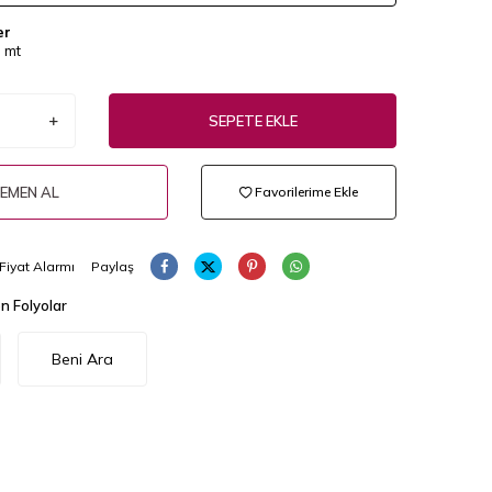
er
 mt
SEPETE EKLE
EMEN AL
Favorilerime Ekle
Fiyat Alarmı
Paylaş
n Folyolar
Beni Ara