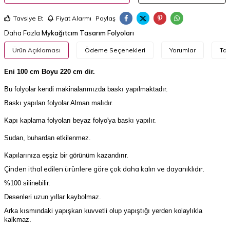
Tavsiye Et
Fiyat Alarmı
Paylaş
Daha Fazla
Mykağıtcım Tasarım Folyoları
Ürün Açıklaması
Ödeme Seçenekleri
Yorumlar
Tav
Eni 100 cm Boyu 220 cm dir.
Bu folyolar kendi makinalarımızda baskı yapılmaktadır.
Baskı yapılan folyolar Alman malıdır.
Kapı kaplama folyoları beyaz folyo'ya baskı yapılır.
Sudan, buhardan etkilenmez.
Kapılarınıza eşşiz bir görünüm kazandırır.
Çinden ithal edilen ürünlere göre çok daha kalın ve dayanıklıdır.
%100 silinebilir.
Desenleri uzun yıllar kaybolmaz.
Arka kısmındaki yapışkan kuvvetli olup yapıştığı yerden kolaylıkla
kalkmaz.