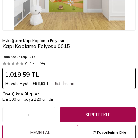
Mykağıtcım Kapı Kaplama Folyosu
Kapı Kaplama Folyosu 0015
Ürün Kodu :
Kapi0015
(0)
Yorum Yap
1.019,59
TL
Havale Fiyatı :
968,61
TL
%5
İndirim
Öne Çıkan Bilgiler
Eni 100 cm boyu 220 cm'dir.
SEPETE EKLE
HEMEN AL
Favorilerime Ekle