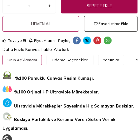
SEPETE EKLE
HEMEN AL
Favorilerime Ekle
Tavsiye Et
Fiyat Alarmı
Paylaş
Daha Fazla
Kanvas Tablo-Atatürk
Ürün Açıklaması
Ödeme Seçenekleri
Yorumlar
Tav
%100 Pamuklu Canvas Resim Kumaşı.
%100 Orjinal HP Ultraviole Mürekkepler.
Ultraviole Mürekkepler Sayesinde Hiç Solmayan Baskılar.
Baskıya Parlaklık ve Koruma Veren Saten Vernik
Uygulaması.