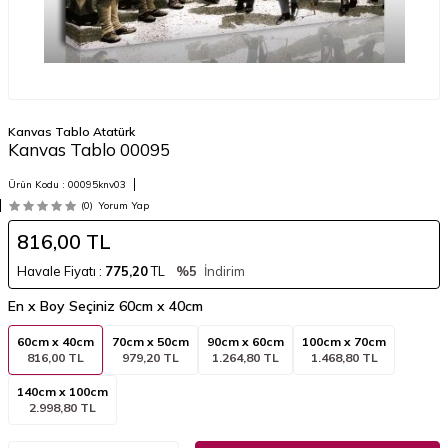
Kanvas Tablo Atatürk
Kanvas Tablo 00095
Ürün Kodu :
00095knv03
(0)
Yorum Yap
816,00
TL
Havale Fiyatı :
775,20
TL
%5
İndirim
En x Boy Seçiniz
60cm x 40cm
60cm x 40cm
70cm x 50cm
90cm x 60cm
100cm x 70cm
816,00 TL
979,20 TL
1.264,80 TL
1.468,80 TL
140cm x 100cm
2.998,80 TL