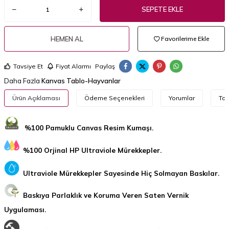
SEPETE EKLE
HEMEN AL
Favorilerime Ekle
Tavsiye Et
Fiyat Alarmı
Paylaş
Daha Fazla
Kanvas Tablo-Hayvanlar
Ürün Açıklaması
Ödeme Seçenekleri
Yorumlar
Tav
%100 Pamuklu Canvas Resim Kumaşı.
%100 Orjinal HP Ultraviole Mürekkepler.
Ultraviole Mürekkepler Sayesinde Hiç Solmayan Baskılar.
Baskıya Parlaklık ve Koruma Veren Saten Vernik
Uygulaması.