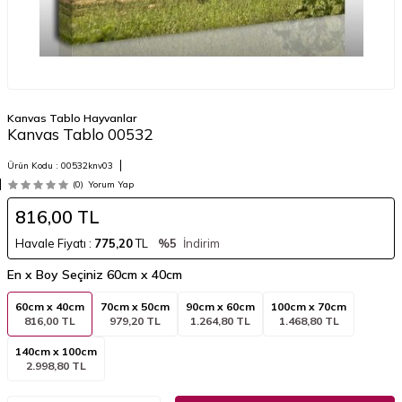
Kanvas Tablo Hayvanlar
Kanvas Tablo 00532
Ürün Kodu :
00532knv03
(0)
Yorum Yap
816,00
TL
Havale Fiyatı :
775,20
TL
%5
İndirim
En x Boy Seçiniz
60cm x 40cm
60cm x 40cm
70cm x 50cm
90cm x 60cm
100cm x 70cm
816,00 TL
979,20 TL
1.264,80 TL
1.468,80 TL
140cm x 100cm
2.998,80 TL