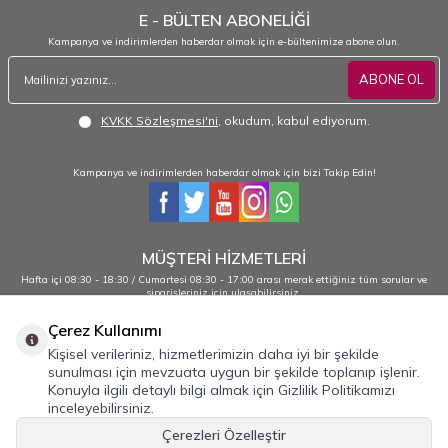
E - BÜLTEN ABONELİĞİ
Kampanya ve indirimlerden haberdar olmak için e-bültenimize abone olun.
ABONE OL
KVKK Sözleşmesi'ni
, okudum, kabul ediyorum.
Kampanya ve indirimlerden haberdar olmak için bizi Takip Edin!
MÜŞTERİ HİZMETLERİ
Hafta içi 08:30 - 18:30 / Cumartesi 08:30 - 17:00 arası merak ettiğiniz tüm sorular ve
siparişleriniz için ulaşabilirsiniz.
0232 484 38 44 - 0533 330 88 95
Çerez Kullanımı
Kişisel verileriniz, hizmetlerimizin daha iyi bir şekilde
sunulması için mevzuata uygun bir şekilde toplanıp işlenir.
Önemli Bilgiler
Konuyla ilgili detaylı bilgi almak için Gizlilik Politikamızı
inceleyebilirsiniz.
Hızlı Erişim
Çerezleri Özelleştir