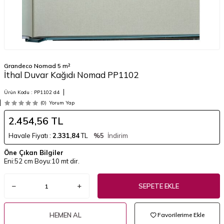
Grandeco Nomad 5 m²
İthal Duvar Kağıdı Nomad PP1102
Ürün Kodu :
PP1102 d4
(0)
Yorum Yap
2.454,56
TL
Havale Fiyatı :
2.331,84
TL
%5
İndirim
Öne Çıkan Bilgiler
Eni:52 cm Boyu:10 mt dir.
SEPETE EKLE
HEMEN AL
Favorilerime Ekle