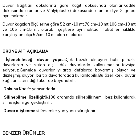
Duvar kağıtları dokularına göre Kağıt dokusunda olanlar,Kadife
dokusunda olanlar ve Vinly(plastik) dokusunda olanlar diye 3 gruba
ayrılmaktadır.
Duvar kağıtları ölçülerine göre 52 cm-10 mt,70 cm-10 mt,106 cm-10 mt
ve 106 cm-15 mt olarak çeşitlere ayrılmaktadır fakat en sıklıkla
karşılaşılan ölçü 52cm-10 mt olan rulolardır.
ÜRÜNE AİT AÇIKLAMA
İşlenebileceği duvar yapısı:
Çok bozuk olmayan hafif pürüzlü
duvarlarda ve saten alçılı düz duvarlarda kullanılmasını tavsiye
ediyoruz.Genelde duvarlar yıllarca defalarca boyanmış oluyor ve
düzleşmiş oluyor bu tip duvarlardada kullanılabilir.Bu özellikteki duvar
kağıtları istenildiği takdirde boyanabilir.
Dokusu
:Kadife yapısındadır.
Silinebilme özelliği
:%100 oranında silinebilir,nemli bez kullanılarak
silme işlemi gerçekleştirilir.
Duvara işlenmesi
:Desenler yan yana sıfır işlenir.
BENZER ÜRÜNLER