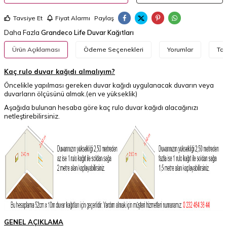
Tavsiye Et
Fiyat Alarmı
Paylaş
Daha Fazla
Grandeco Life Duvar Kağıtları
Ürün Açıklaması
Ödeme Seçenekleri
Yorumlar
Tav
Kaç rulo duvar kağıdı almalıyım?
Öncelikle yapılması gereken duvar kağıdı uygulanacak duvarın veya
duvarların ölçüsünü almak.(en ve yükseklik)
Aşağıda bulunan hesaba göre kaç rulo duvar kağıdı alacağınızı
netleştirebilirsiniz.
GENEL AÇIKLAMA