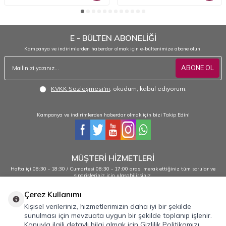
E - BÜLTEN ABONELİĞİ
Kampanya ve indirimlerden haberdar olmak için e-bültenimize abone olun.
ABONE OL
KVKK Sözleşmesi'ni
, okudum, kabul ediyorum.
Kampanya ve indirimlerden haberdar olmak için bizi Takip Edin!
MÜŞTERİ HİZMETLERİ
Hafta içi 08:30 - 18:30 / Cumartesi 08:30 - 17:00 arası merak ettiğiniz tüm sorular ve
siparişleriniz için ulaşabilirsiniz.
0232 484 38 44 - 0533 330 88 95
Çerez Kullanımı
Kişisel verileriniz, hizmetlerimizin daha iyi bir şekilde
sunulması için mevzuata uygun bir şekilde toplanıp işlenir.
Önemli Bilgiler
Konuyla ilgili detaylı bilgi almak için Gizlilik Politikamızı