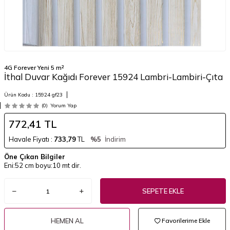
4G Forever Yeni 5 m²
İthal Duvar Kağıdı Forever 15924 Lambri-Lambiri-Çıta
Ürün Kodu :
15924 gf23
(0)
Yorum Yap
772,41
TL
Havale Fiyatı :
733,79
TL
%5
İndirim
Öne Çıkan Bilgiler
Eni:52 cm boyu:10 mt dir.
SEPETE EKLE
HEMEN AL
Favorilerime Ekle