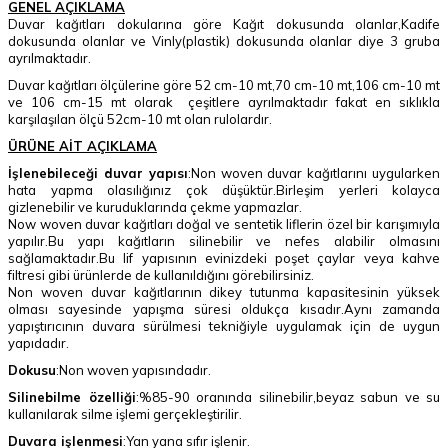
GENEL AÇIKLAMA
Duvar kağıtları dokularına göre Kağıt dokusunda olanlar,Kadife
dokusunda olanlar ve Vinly(plastik) dokusunda olanlar diye 3 gruba
ayrılmaktadır.
Duvar kağıtları ölçülerine göre 52 cm-10 mt,70 cm-10 mt,106 cm-10 mt
ve 106 cm-15 mt olarak çeşitlere ayrılmaktadır fakat en sıklıkla
karşılaşılan ölçü 52cm-10 mt olan rulolardır.
ÜRÜNE AİT AÇIKLAMA
İşlenebileceği duvar yapısı
:Non woven duvar kağıtlarını uygularken
hata yapma olasılığınız çok düşüktür.Birleşim yerleri kolayca
gizlenebilir ve kuruduklarında çekme yapmazlar.
Now woven duvar kağıtları doğal ve sentetik liflerin özel bir karışımıyla
yapılır.Bu yapı kağıtların silinebilir ve nefes alabilir olmasını
sağlamaktadır.Bu lif yapısının evinizdeki poşet çaylar veya kahve
filtresi gibi ürünlerde de kullanıldığını görebilirsiniz.
Non woven duvar kağıtlarının dikey tutunma kapasitesinin yüksek
olması sayesinde yapışma süresi oldukça kısadır.Aynı zamanda
yapıştırıcının duvara sürülmesi tekniğiyle uygulamak için de uygun
yapıdadır.
Dokusu
:Non woven yapısındadır.
Silinebilme özelliği
:%85-90 oranında silinebilir,beyaz sabun ve su
kullanılarak silme işlemi gerçekleştirilir.
Duvara işlenmesi
:Yan yana sıfır işlenir.