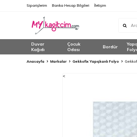
Siparişlerim
Banka Hesap Bilgileri
İletişim
Duvar
Çocuk
Yapı
Bordür
Kağıdı
Odası
Foly
Anasayfa
Markalar
Gekkofix Yapışkanlı Folyo
Gekkof
<