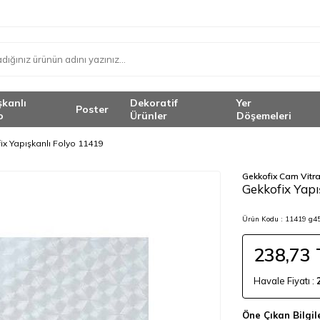
şkanlı
Dekoratif
Yer
Poster
o
Ürünler
Döşemeleri
ix Yapışkanlı Folyo 11419
Gekkofix Cam Vitr
Gekkofix Yapı
Ürün Kodu :
11419 g4
238,73
Havale Fiyatı :
Öne Çıkan Bilgil