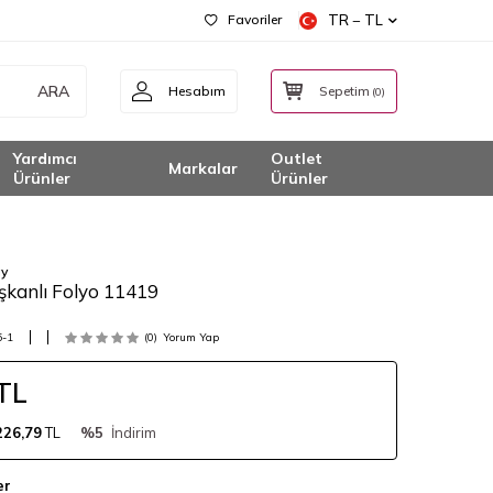
Favoriler
TR − TL
ARA
Hesabım
Sepetim
(
0
)
Yardımcı
Outlet
Markalar
Ürünler
Ürünler
ay
şkanlı Folyo 11419
5-1
(0)
Yorum Yap
TL
226,79
TL
%5
İndirim
er