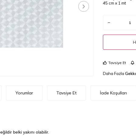
45 cm x 1 mt
H
Tavsiye Et
Daha Fazla
Gekko
Yorumlar
Tavsiye Et
İade Koşulları
dir belki yakını olabilir.