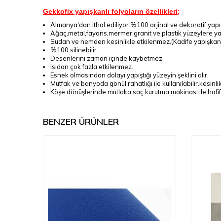
Gekkofix yapışkanlı folyoların özellikleri;
Almanya'dan ithal ediliyor.%100 orjinal ve dekoratif yapışk
Ağaç,metal,fayans,mermer,granit ve plastik yüzeylere yap
Sudan ve nemden kesinlikle etkilenmez.(Kadife yapışkanlı
%100 silinebilir.
Desenlerini zaman içinde kaybetmez.
Isıdan çok fazla etkilenmez.
Esnek olmasından dolayı yapıştığı yüzeyin şeklini alır.
Mutfak ve banyoda gönül rahatlığı ile kullanılabilir.kesi
Köşe dönüşlerinde mutlaka saç kurutma makinası ile hafif es
BENZER ÜRÜNLER