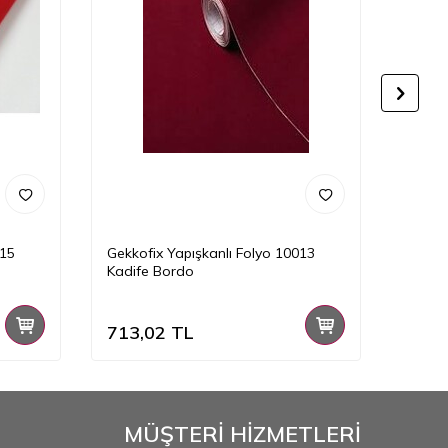
015
Gekkofix Yapışkanlı Folyo 10013
Gekkof
Kadife Bordo
713,02
TL
499,
MÜŞTERİ HİZMETLERİ