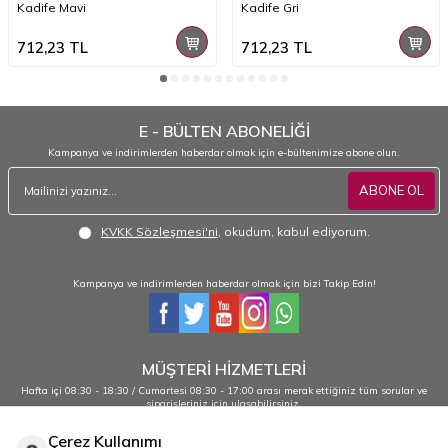
Kadife Mavi
Kadife Gri
712,23
TL
712,23
TL
E - BÜLTEN ABONELİĞİ
Kampanya ve indirimlerden haberdar olmak için e-bültenimize abone olun.
ABONE OL
KVKK Sözleşmesi'ni
, okudum, kabul ediyorum.
Kampanya ve indirimlerden haberdar olmak için bizi Takip Edin!
MÜŞTERİ HİZMETLERİ
Hafta içi 08:30 - 18:30 / Cumartesi 08:30 - 17:00 arası merak ettiğiniz tüm sorular ve
siparişleriniz için ulaşabilirsiniz.
0232 484 38 44 - 0533 330 88 95
Çerez Kullanımı