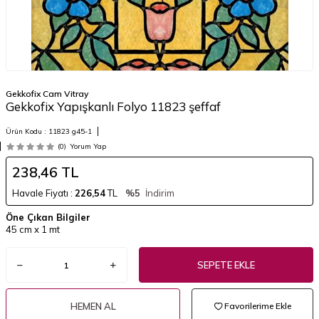
Gekkofix Cam Vitray
Gekkofix Yapışkanlı Folyo 11823 şeffaf
Ürün Kodu :
11823 g45-1
(0)
Yorum Yap
238,46
TL
Havale Fiyatı :
226,54
TL
%5
İndirim
Öne Çıkan Bilgiler
45 cm x 1 mt
SEPETE EKLE
HEMEN AL
Favorilerime Ekle