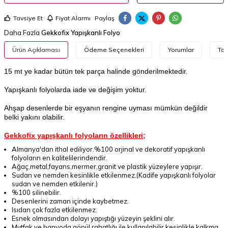
Tavsiye Et
Fiyat Alarmı
Paylaş
Daha Fazla
Gekkofix Yapışkanlı Folyo
Ürün Açıklaması
Ödeme Seçenekleri
Yorumlar
Tav
15 mt ye kadar bütün tek parça halinde gönderilmektedir.
Yapışkanlı folyolarda iade ve değişim yoktur.
Ahşap desenlerde bir eşyanın rengine uyması mümkün değildir
belki yakını olabilir.
Gekkofix yapışkanlı folyoların özellikleri;
Almanya'dan ithal ediliyor.%100 orjinal ve dekoratif yapışkanlı
folyoların en kalitelilerindendir.
Ağaç,metal,fayans,mermer,granit ve plastik yüzeylere yapışır.
Sudan ve nemden kesinlikle etkilenmez.(Kadife yapışkanlı folyolar
sudan ve nemden etkilenir.)
%100 silinebilir.
Desenlerini zaman içinde kaybetmez.
Isıdan çok fazla etkilenmez.
Esnek olmasından dolayı yapıştığı yüzeyin şeklini alır.
Mutfak ve banyoda gönül rahatlığı ile kullanılabilir.kesinlikle kalkma