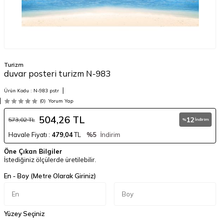
Turizm
duvar posteri turizm N-983
Ürün Kodu :
N-983 pstr
(0)
Yorum Yap
504,26
TL
12
573,02
TL
%
İndirim
Havale Fiyatı :
479,04
TL
%5
İndirim
Öne Çıkan Bilgiler
İstediğiniz ölçülerde üretilebilir.
En - Boy (Metre Olarak Giriniz)
Yüzey Seçiniz