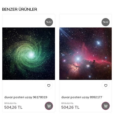
BENZER ÜRÜNLER
%
12
%
12
duvar posteri uzay 96178019
duvar posteri uzay 8992177
573,02
TL
573,02
TL
504,26
TL
504,26
TL