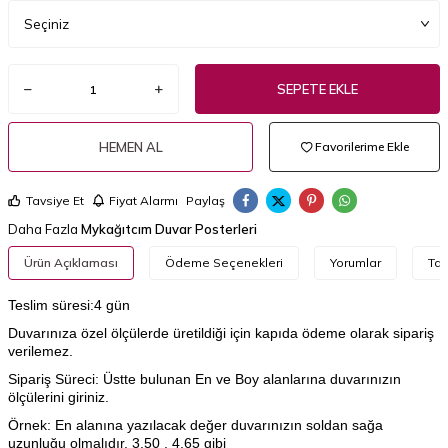
SEPETE EKLE
HEMEN AL
Favorilerime Ekle
Tavsiye Et
Fiyat Alarmı
Paylaş
Daha Fazla
Mykağıtcım Duvar Posterleri
Ürün Açıklaması
Ödeme Seçenekleri
Yorumlar
Tav
Teslim süresi:4 gün
Duvarınıza özel ölçülerde üretildiği için kapıda ödeme olarak sipariş
verilemez.
Sipariş Süreci: Üstte bulunan En ve Boy alanlarına duvarınızın
ölçülerini giriniz.
Örnek: En alanına yazılacak değer duvarınızın soldan sağa
uzunluğu olmalıdır. 3.50 , 4.65 gibi