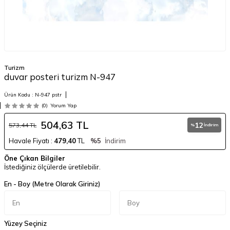
Turizm
duvar posteri turizm N-947
Ürün Kodu :
N-947 pstr
(0)
Yorum Yap
504,63
TL
12
573,44
TL
%
İndirim
Havale Fiyatı :
479,40
TL
%5
İndirim
Öne Çıkan Bilgiler
İstediğiniz ölçülerde üretilebilir.
En - Boy (Metre Olarak Giriniz)
Yüzey Seçiniz