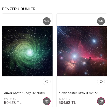
BENZER ÜRÜNLER
%
12
%
12
duvar posteri uzay 96178019
duvar posteri uzay 8992177
573,44
TL
573,44
TL
504,63
TL
504,63
TL