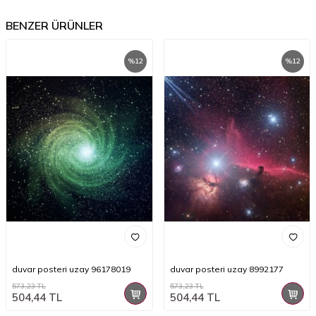
BENZER ÜRÜNLER
%
12
%
12
duvar posteri uzay 96178019
duvar posteri uzay 8992177
573,23
TL
573,23
TL
504,44
TL
504,44
TL