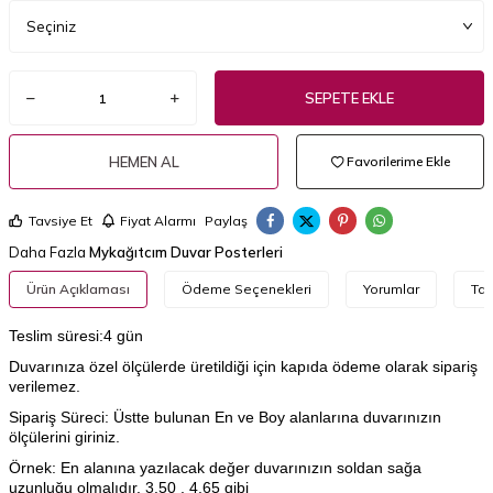
SEPETE EKLE
HEMEN AL
Favorilerime Ekle
Tavsiye Et
Fiyat Alarmı
Paylaş
Daha Fazla
Mykağıtcım Duvar Posterleri
Ürün Açıklaması
Ödeme Seçenekleri
Yorumlar
Tav
Teslim süresi:4 gün
Duvarınıza özel ölçülerde üretildiği için kapıda ödeme olarak sipariş
verilemez.
Sipariş Süreci: Üstte bulunan En ve Boy alanlarına duvarınızın
ölçülerini giriniz.
Örnek: En alanına yazılacak değer duvarınızın soldan sağa
uzunluğu olmalıdır. 3.50 , 4.65 gibi