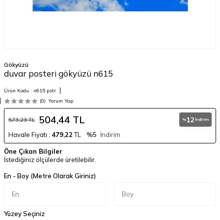
Gökyüzü
duvar posteri gökyüzü n615
Ürün Kodu :
n615 pstr
(0)
Yorum Yap
504,44
TL
12
573,23
TL
%
İndirim
Havale Fiyatı :
479,22
TL
%5
İndirim
Öne Çıkan Bilgiler
İstediğiniz ölçülerde üretilebilir.
En - Boy (Metre Olarak Giriniz)
Yüzey Seçiniz