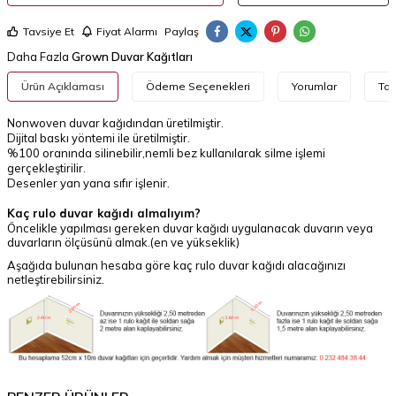
Tavsiye Et
Fiyat Alarmı
Paylaş
Daha Fazla
Grown Duvar Kağıtları
Ürün Açıklaması
Ödeme Seçenekleri
Yorumlar
Tav
Nonwoven duvar kağıdından üretilmiştir.
Dijital baskı yöntemi ile üretilmiştir.
%100 oranında silinebilir,nemli bez kullanılarak silme işlemi
gerçekleştirilir.
Desenler yan yana sıfır işlenir.
Kaç rulo duvar kağıdı almalıyım?
Öncelikle yapılması gereken duvar kağıdı uygulanacak duvarın veya
duvarların ölçüsünü almak.(en ve yükseklik)
Aşağıda bulunan hesaba göre kaç rulo duvar kağıdı alacağınızı
netleştirebilirsiniz.