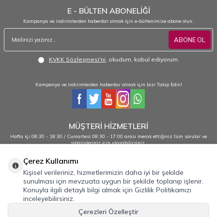
E - BÜLTEN ABONELİĞİ
Kampanya ve indirimlerden haberdar olmak için e-bültenimize abone olun.
ABONE OL
KVKK Sözleşmesi'ni
, okudum, kabul ediyorum.
Kampanya ve indirimlerden haberdar olmak için bizi Takip Edin!
MÜŞTERİ HİZMETLERİ
Hafta içi 08:30 - 18:30 / Cumartesi 08:30 - 17:00 arası merak ettiğiniz tüm sorular ve
siparişleriniz için ulaşabilirsiniz.
0232 484 38 44 - 0533 330 88 95
Çerez Kullanımı
Kişisel verileriniz, hizmetlerimizin daha iyi bir şekilde
sunulması için mevzuata uygun bir şekilde toplanıp işlenir.
Önemli Bilgiler
Konuyla ilgili detaylı bilgi almak için Gizlilik Politikamızı
inceleyebilirsiniz.
Hızlı Erişim
Çerezleri Özelleştir