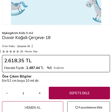
Mykagitcim Kids 5 m2
Duvar Kağıdı Çerçeve-18
Ürün Kodu :
Çerçeve-18
(0)
Yorum Yap
2.618,35
TL
Havale Fiyatı :
2.487,44
TL
%5
İndirim
Öne Çıkan Bilgiler
Eni:52 cm boyu:10 mt dir.
SEPETE EKLE
HEMEN AL
Favorilerime Ekle