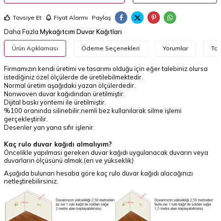
Tavsiye Et
Fiyat Alarmı
Paylaş
Daha Fazla
Mykağıtcım Duvar Kağıtları
Ürün Açıklaması
Ödeme Seçenekleri
Yorumlar
Tav
Firmamızın kendi üretimi ve tasarımı olduğu için eğer talebiniz olursa
istediğiniz özel ölçülerde de üretilebilmektedir.
Normal üretim aşağıdaki yazan ölçülerdedir.
Nonwoven duvar kağıdından üretilmiştir.
Dijital baskı yöntemi ile üretilmiştir.
%100 oranında silinebilir,nemli bez kullanılarak silme işlemi
gerçekleştirilir.
Desenler yan yana sıfır işlenir.
Kaç rulo duvar kağıdı almalıyım?
Öncelikle yapılması gereken duvar kağıdı uygulanacak duvarın veya
duvarların ölçüsünü almak.(en ve yükseklik)
Aşağıda bulunan hesaba göre kaç rulo duvar kağıdı alacağınızı
netleştirebilirsiniz.