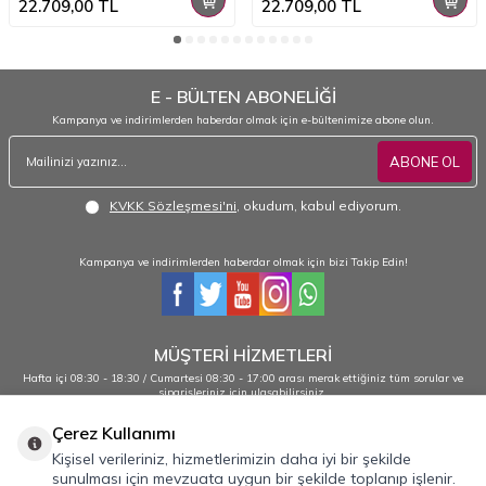
22.709,00
TL
22.709,00
TL
E - BÜLTEN ABONELİĞİ
Kampanya ve indirimlerden haberdar olmak için e-bültenimize abone olun.
ABONE OL
KVKK Sözleşmesi'ni
, okudum, kabul ediyorum.
Kampanya ve indirimlerden haberdar olmak için bizi Takip Edin!
MÜŞTERİ HİZMETLERİ
Hafta içi 08:30 - 18:30 / Cumartesi 08:30 - 17:00 arası merak ettiğiniz tüm sorular ve
siparişleriniz için ulaşabilirsiniz.
0232 484 38 44 - 0533 330 88 95
Çerez Kullanımı
Kişisel verileriniz, hizmetlerimizin daha iyi bir şekilde
sunulması için mevzuata uygun bir şekilde toplanıp işlenir.