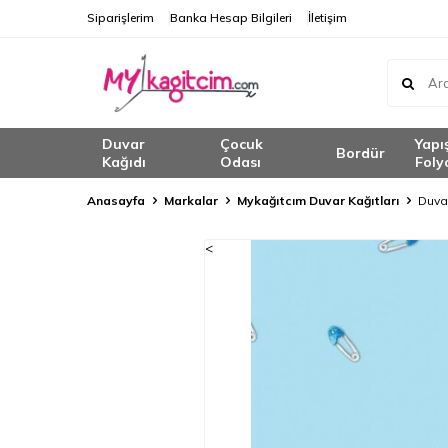
Siparişlerim
Banka Hesap Bilgileri
İletişim
Duvar
Çocuk
Yapı
Bordür
Kağıdı
Odası
Foly
Anasayfa
Markalar
Mykağıtcım Duvar Kağıtları
Duva
<