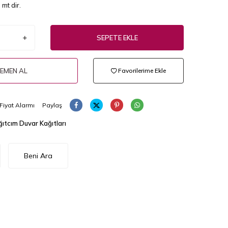
mt dir.
SEPETE EKLE
EMEN AL
Favorilerime Ekle
Fiyat Alarmı
Paylaş
ıtcım Duvar Kağıtları
Beni Ara