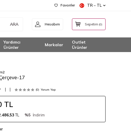
Favoriler
TR − TL
ARA
Hesabım
Sepetim
(
0
)
Yardımcı
Outlet
Markalar
Ürünler
Ürünler
 m2
 Çerçeve-17
7
(0)
Yorum Yap
0
TL
2.486,53
TL
%5
İndirim
er