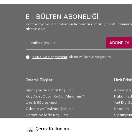
E - BÜLTEN ABONELİĞİ
Kampanya ve indirimlerden haberdar olmak için e-bültenimiz
abone olun.
ABONE OL
KVKK Sözleşmesi'ni
, okudum, kabul ediyorum.
Önemli Bilgiler
Hızlı Eriş
Sipariş ve Teslimat Koşulları
Anasayfa
Kaç Adet Duvar Kağıdı Almalıyım?
Hakkımız
Üyelik Sözleşmesi
Yurt Dışı S
Ödeme ve Teslimat Şekilleri
Sepetim
Garanti ve İade Koşulları
Siparişler
Gizlilik ve Güvenlik
Banka Hesa
Satış Sözleşmesi
Çerez Kullanımı