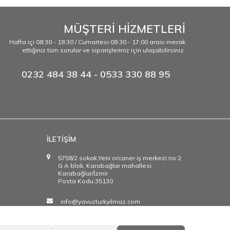
MÜŞTERİ HİZMETLERİ
Hafta içi 08:30 - 18:30 / Cumartesi 08:30 - 17:00 arası merak
ettiğiniz tüm sorular ve siparişleriniz için ulaşabilirsiniz.
0232 484 38 44 - 0533 330 88 95
İLETİŞİM
5758/2 sokak,Yeni orcaner iş merkezi no:2
G A blok, Karabağlar mahallesi
Karabağlar/İzmir
Posta Kodu:35130
info@yavuzturkyilmaz.com