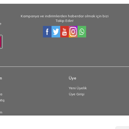
Kampanya ve indirimlerden haberdar olmak için bizi
Takip Edin!
e
im
Üye
Yeni Üyelik
da
Üye Girişi
atış
im
p Bilgileri