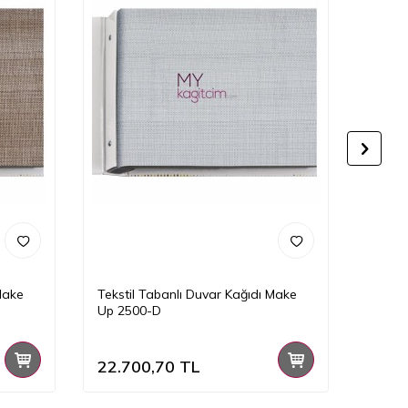
Make
Tekstil Tabanlı Duvar Kağıdı Make
Teksti
Up 2500-D
Up 25
22.700,70
TL
22.7