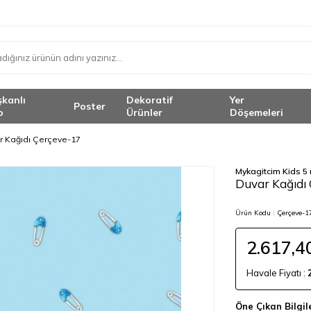
şkanlı
Dekoratif
Yer
Poster
o
Ürünler
Döşemeleri
r Kağıdı Çerçeve-17
Mykagitcim Kids 5
Duvar Kağıdı
Ürün Kodu :
Çerçeve-1
2.617,4
Havale Fiyatı :
Öne Çıkan Bilgil