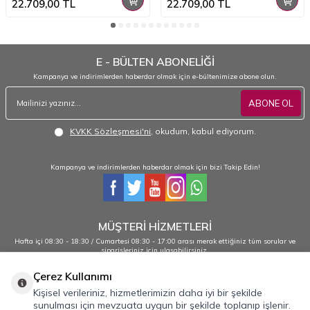
22.709,00
TL
22.709,00
TL
E - BÜLTEN ABONELİĞİ
Kampanya ve indirimlerden haberdar olmak için e-bültenimize abone olun.
ABONE OL
KVKK Sözleşmesi'ni
, okudum, kabul ediyorum.
Kampanya ve indirimlerden haberdar olmak için bizi Takip Edin!
MÜŞTERİ HİZMETLERİ
Hafta içi 08:30 - 18:30 / Cumartesi 08:30 - 17:00 arası merak ettiğiniz tüm sorular ve
siparişleriniz için ulaşabilirsiniz.
0232 484 38 44 - 0533 330 88 95
Çerez Kullanımı
Kişisel verileriniz, hizmetlerimizin daha iyi bir şekilde
sunulması için mevzuata uygun bir şekilde toplanıp işlenir.