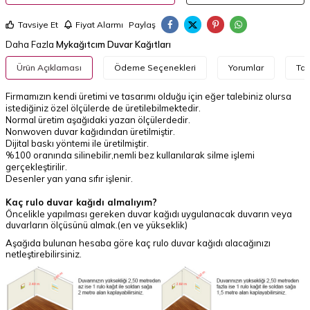
Tavsiye Et
Fiyat Alarmı
Paylaş
Daha Fazla
Mykağıtcım Duvar Kağıtları
Ürün Açıklaması
Ödeme Seçenekleri
Yorumlar
Tav
Firmamızın kendi üretimi ve tasarımı olduğu için eğer talebiniz olursa
istediğiniz özel ölçülerde de üretilebilmektedir.
Normal üretim aşağıdaki yazan ölçülerdedir.
Nonwoven duvar kağıdından üretilmiştir.
Dijital baskı yöntemi ile üretilmiştir.
%100 oranında silinebilir,nemli bez kullanılarak silme işlemi
gerçekleştirilir.
Desenler yan yana sıfır işlenir.
Kaç rulo duvar kağıdı almalıyım?
Öncelikle yapılması gereken duvar kağıdı uygulanacak duvarın veya
duvarların ölçüsünü almak.(en ve yükseklik)
Aşağıda bulunan hesaba göre kaç rulo duvar kağıdı alacağınızı
netleştirebilirsiniz.