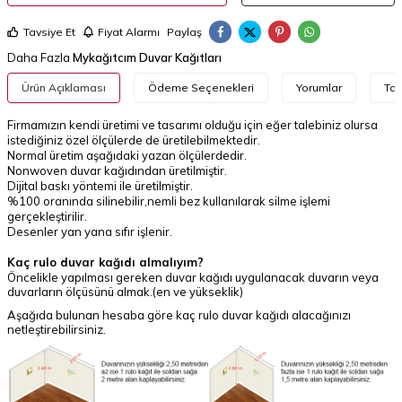
Tavsiye Et
Fiyat Alarmı
Paylaş
Daha Fazla
Mykağıtcım Duvar Kağıtları
Ürün Açıklaması
Ödeme Seçenekleri
Yorumlar
Tav
Firmamızın kendi üretimi ve tasarımı olduğu için eğer talebiniz olursa
istediğiniz özel ölçülerde de üretilebilmektedir.
Normal üretim aşağıdaki yazan ölçülerdedir.
Nonwoven duvar kağıdından üretilmiştir.
Dijital baskı yöntemi ile üretilmiştir.
%100 oranında silinebilir,nemli bez kullanılarak silme işlemi
gerçekleştirilir.
Desenler yan yana sıfır işlenir.
Kaç rulo duvar kağıdı almalıyım?
Öncelikle yapılması gereken duvar kağıdı uygulanacak duvarın veya
duvarların ölçüsünü almak.(en ve yükseklik)
Aşağıda bulunan hesaba göre kaç rulo duvar kağıdı alacağınızı
netleştirebilirsiniz.