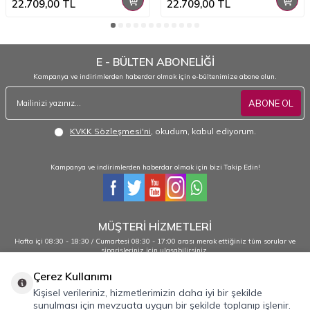
22.709,00
TL
22.709,00
TL
E - BÜLTEN ABONELİĞİ
Kampanya ve indirimlerden haberdar olmak için e-bültenimize abone olun.
ABONE OL
KVKK Sözleşmesi'ni
, okudum, kabul ediyorum.
Kampanya ve indirimlerden haberdar olmak için bizi Takip Edin!
MÜŞTERİ HİZMETLERİ
Hafta içi 08:30 - 18:30 / Cumartesi 08:30 - 17:00 arası merak ettiğiniz tüm sorular ve
siparişleriniz için ulaşabilirsiniz.
0232 484 38 44 - 0533 330 88 95
Çerez Kullanımı
Kişisel verileriniz, hizmetlerimizin daha iyi bir şekilde
sunulması için mevzuata uygun bir şekilde toplanıp işlenir.