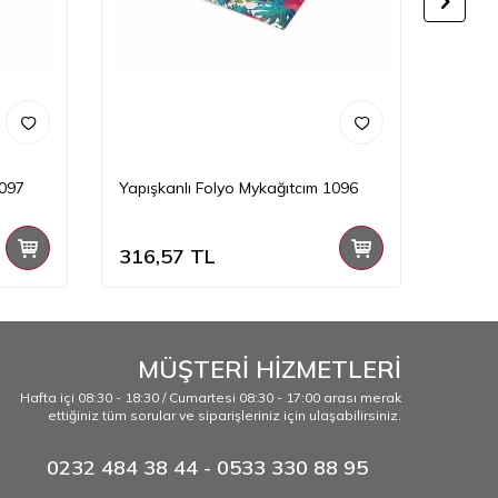
1097
Yapışkanlı Folyo Mykağıtcım 1096
Yapışk
316,57
TL
316,
MÜŞTERİ HİZMETLERİ
Hafta içi 08:30 - 18:30 / Cumartesi 08:30 - 17:00 arası merak
ettiğiniz tüm sorular ve siparişleriniz için ulaşabilirsiniz.
0232 484 38 44 - 0533 330 88 95