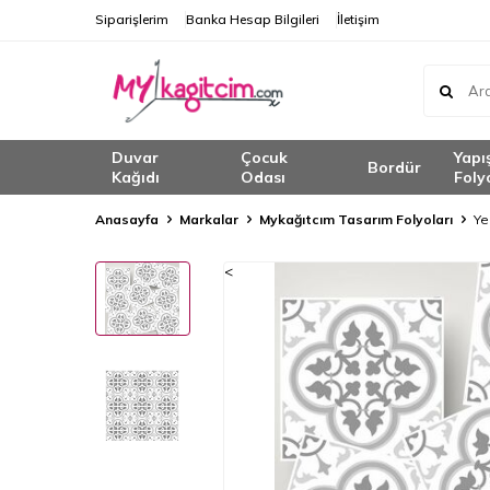
Siparişlerim
Banka Hesap Bilgileri
İletişim
Duvar
Çocuk
Yapı
Bordür
Kağıdı
Odası
Foly
Anasayfa
Markalar
Mykağıtcım Tasarım Folyoları
Ye
<