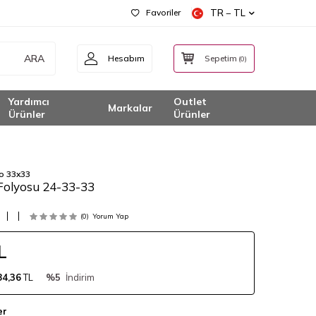
Favoriler
TR − TL
ARA
Hesabım
Sepetim
(
0
)
Yardımcı
Outlet
Markalar
Ürünler
Ürünler
ro 33x33
Folyosu 24-33-33
(0)
Yorum Yap
L
84,36
TL
%5
İndirim
er