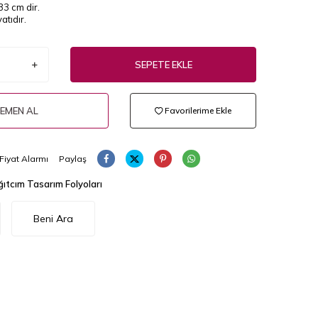
33 cm dir.
atıdır.
SEPETE EKLE
EMEN AL
Favorilerime Ekle
Fiyat Alarmı
Paylaş
ıtcım Tasarım Folyoları
Beni Ara