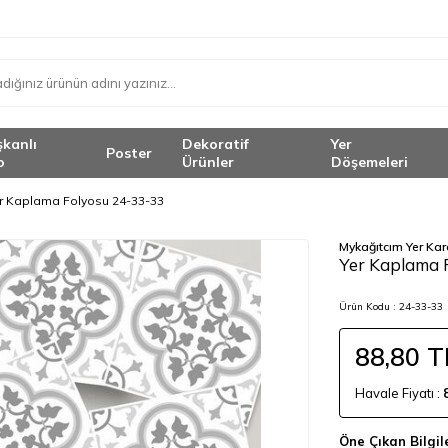
şkanlı
Dekoratif
Yer
Poster
o
Ürünler
Döşemeleri
r Kaplama Folyosu 24-33-33
Mykağıtcım Yer Ka
<
Yer Kaplama 
Ürün Kodu :
24-33-33
88,80
T
Havale Fiyatı :
Öne Çıkan Bilgil