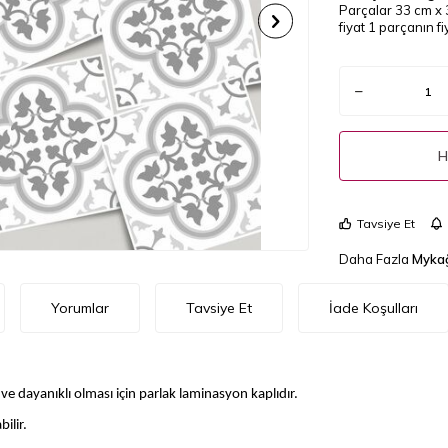
Parçalar 33 cm x 
fiyat 1 parçanın fiy
H
Tavsiye Et
Daha Fazla
Mykağ
Yorumlar
Tavsiye Et
İade Koşulları
e dayanıklı olması için parlak laminasyon kaplıdır.
ilir.