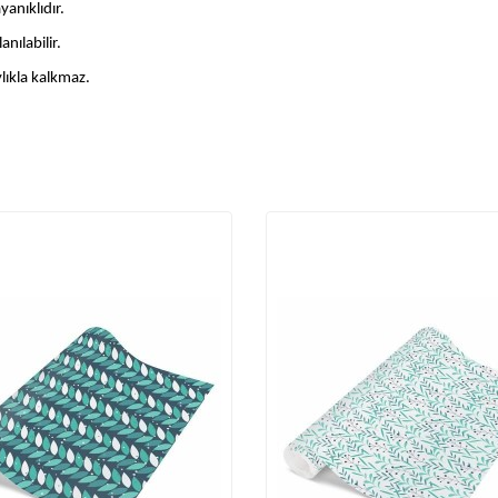
anıklıdır.
nılabilir.
lıkla kalkmaz.