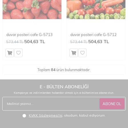
duvar posteri cafe G-5713
duvar posteri cafe G-5712
504,63 TL
504,63 TL
573,44 TL
573,44 TL
Toplam
84
ürün bulunmaktadır.
E - BÜLTEN ABONELİĞİ
Kampanya ve indirimlerden haberdar olmak için e-bültenimize abone olun.
ABONE OL
KVKK Sözleşmesi'ni
, okudum, kabul ediyorum.