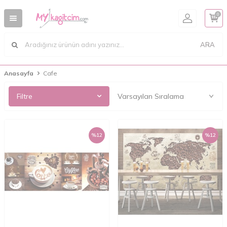
0
ARA
Anasayfa
Cafe
Filtre
%
12
%
12