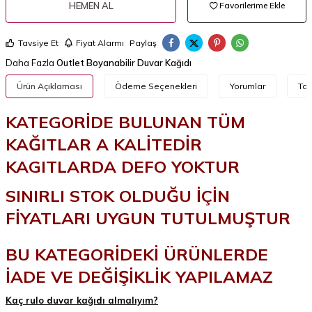
HEMEN AL
Favorilerime Ekle
Tavsiye Et
Fiyat Alarmı
Paylaş
Daha Fazla
Outlet Boyanabilir Duvar Kağıdı
Ürün Açıklaması
Ödeme Seçenekleri
Yorumlar
Tav
KATEGORİDE BULUNAN TÜM
KAĞITLAR A KALİTEDİR
KAGITLARDA DEFO YOKTUR
SINIRLI STOK OLDUĞU İÇİN
FİYATLARI UYGUN TUTULMUŞTUR
BU KATEGORİDEKİ ÜRÜNLERDE
İADE VE DEĞİŞİKLİK YAPILAMAZ
Kaç rulo duvar kağıdı almalıyım?