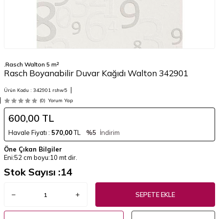
.Rasch Walton 5 m²
Rasch Boyanabilir Duvar Kağıdı Walton 342901
Ürün Kodu :
342901 rshw5
(0)
Yorum Yap
600,00
TL
Havale Fiyatı :
570,00
TL
%5
İndirim
Öne Çıkan Bilgiler
Eni:52 cm boyu:10 mt dir.
Stok Sayısı :
14
SEPETE EKLE