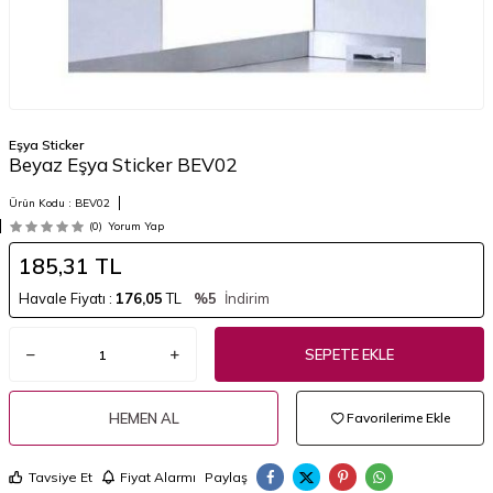
Eşya Sticker
Beyaz Eşya Sticker BEV02
Ürün Kodu :
BEV02
(0)
Yorum Yap
185,31
TL
Havale Fiyatı :
176,05
TL
%5
İndirim
SEPETE EKLE
HEMEN AL
Favorilerime Ekle
Tavsiye Et
Fiyat Alarmı
Paylaş