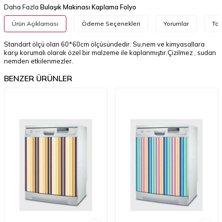
Daha Fazla
Bulaşık Makinası Kaplama Folyo
Ürün Açıklaması
Ödeme Seçenekleri
Yorumlar
Tav
Standart ölçü olan 60*60cm ölçüsündedir. Su,nem ve kimyasallara
karşı korumalı olarak özel bir malzeme ile kaplanmıştır.Çizilmez , sudan
nemden etkilenmezler.
BENZER ÜRÜNLER