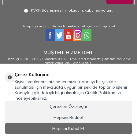
KVKK Sözleşmesi'ni
, okudum, kabul ediyorum.
Kampanya ve indirimlerden haberdar olmak için bizi Takip Edin!
MÜŞTERİ HİZMETLERİ
Hafta içi 08:30 - 18:30 / Cumartesi 08:30 - 17:00 arası merak ettiğiniz tüm sorular ve
siparişleriniz için ulaşabilirsiniz.
0232 484 38 44 - 0533 330 88 95
Çerez Kullanımı
Kişisel verileriniz, hizmetlerimizin daha iyi bir şekilde
sunulması için mevzuata uygun bir şekilde toplanıp işlenir.
Önemli Bilgiler
Konuyla ilgili detaylı bilgi almak için Gizlilik Politikamızı
inceleyebilirsiniz.
Hızlı Erişim
Çerezleri Özelleştir
Üye
Hepsini Reddet
İLETİŞİM
Hepsini Kabul Et
T
-Soft
E-Ticaret
Sistemleriyle Hazırlanmıştır.