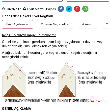
Tavsiye Et
Fiyat Alarmı
Paylaş
Daha Fazla
Dekor Duvar Kağıtları
Ürün Açıklaması
Ödeme Seçenekleri
Yorumlar
Tav
Kaç rulo duvar kağıdı almalıyım?
Öncelikle yapılması gereken duvar kağıdı uygulanacak duvarın veya
duvarların ölçüsünü almak.(en ve yükseklik)
Aşağıda bulunan hesaba göre kaç rulo duvar kağıdı alacağınızı
netleştirebilirsiniz.
GENEL AÇIKLAMA