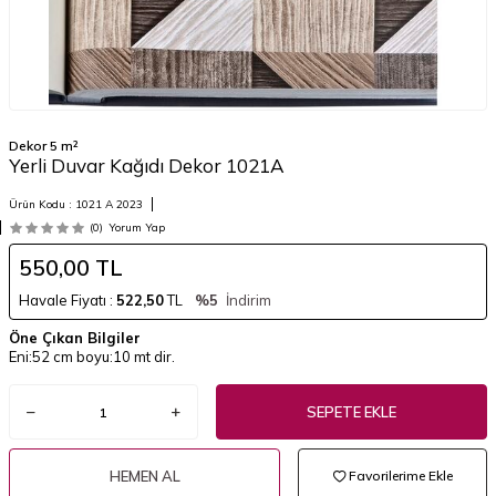
Dekor 5 m²
Yerli Duvar Kağıdı Dekor 1021A
Ürün Kodu :
1021 A 2023
(0)
Yorum Yap
550,00
TL
Havale Fiyatı :
522,50
TL
%5
İndirim
Öne Çıkan Bilgiler
Eni:52 cm boyu:10 mt dir.
SEPETE EKLE
HEMEN AL
Favorilerime Ekle