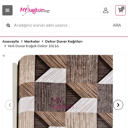
0
ARA
Anasayfa
Markalar
Dekor Duvar Kağıtları
Yerli Duvar Kağıdı Dekor 1021A
<
<