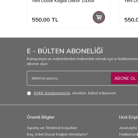
A
Yerli Duvar Kağıdı Dekor 1005A
Yerli 
550,00
TL
550,
E - BÜLTEN ABONELİĞİ
Kampanya ve indirimlerden haberdar olmak için e-bültenimiz
abone olun.
ABONE OL
KVKK Sözleşmesi'ni
, okudum, kabul ediyorum.
Önemli Bilgiler
Hızlı Eriş
Sipariş ve Teslimat Koşulları
Anasayfa
Kaç Adet Duvar Kağıdı Almalıyım?
Hakkımız