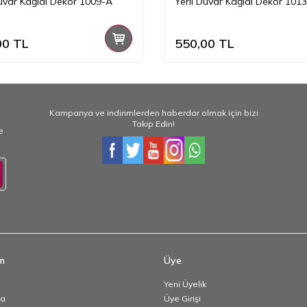
Duvar Kağıdı Dekor 1009-A
Yerli Duvar Kağıdı Dekor 101
00
TL
550,00
TL
Kampanya ve indirimlerden haberdar olmak için bizi
Takip Edin!
e
im
Üye
Yeni Üyelik
da
Üye Girişi