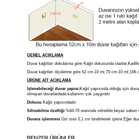
GENEL AÇIKLAMA
Duvar kağıtları dokularına göre Kağıt dokusunda olanlar,Kadife
Duvar kağıtları ölçülerine göre 52 cm-10 mt,70 cm-10 mt,106 c
ÜRÜNE AİT AÇIKLAMA
İşlenebileceği duvar yapısı:
Kağıt yapısında olduğu için duvar
olmayan duvarlardada kullanımı çok yaygındır.
Dokusu
:Kağıt yapısındadır.
Silinebilme özelliği
:%60-70 oranında silinebilir,beyaz sabun ve
Duvara işlenmesi
:Üst üste 0,1 cm bindirilerek işlenir.Eğer du
BENZER ÜRÜNLER