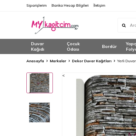
Siparişlerim
Banka Hesap Bilgileri
İletişim
Duvar
Çocuk
Yapı
Bordür
Kağıdı
Odası
Foly
Anasayfa
Markalar
Dekor Duvar Kağıtları
Yerli Duva
<