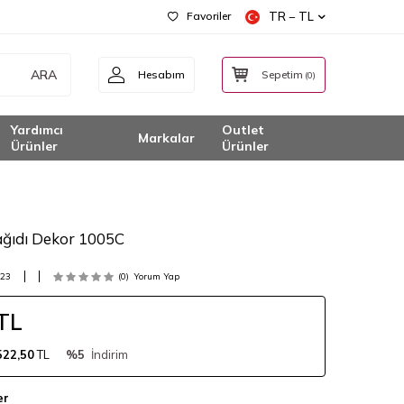
Favoriler
TR − TL
ARA
Hesabım
Sepetim
(
0
)
Yardımcı
Outlet
Markalar
Ürünler
Ürünler
ağıdı Dekor 1005C
023
(0)
Yorum Yap
TL
522,50
TL
%5
İndirim
er