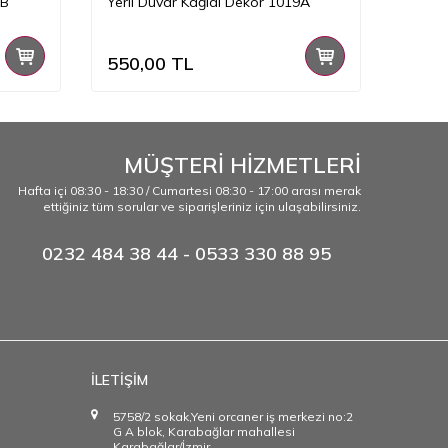
3B
Yerli Duvar Kağıdı Dekor 1019A
Yerli 
550,00
TL
550,
MÜŞTERİ HİZMETLERİ
Hafta içi 08:30 - 18:30 / Cumartesi 08:30 - 17:00 arası merak
ettiğiniz tüm sorular ve siparişleriniz için ulaşabilirsiniz.
0232 484 38 44 - 0533 330 88 95
İLETİŞİM
5758/2 sokak,Yeni orcaner iş merkezi no:2
G A blok, Karabağlar mahallesi
Karabağlar/İzmir