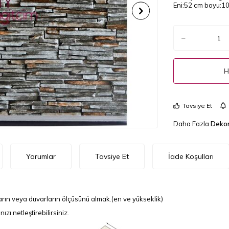
Eni:52 cm boyu:10 
H
Tavsiye Et
Daha Fazla
Dekor
Yorumlar
Tavsiye Et
İade Koşulları
rın veya duvarların ölçüsünü almak.(en ve yükseklik)
ı netleştirebilirsiniz.