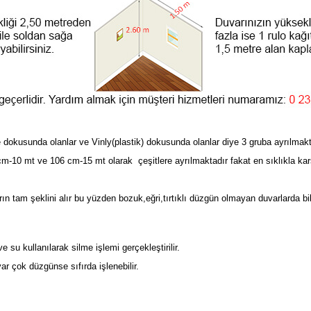
 dokusunda olanlar ve Vinly(plastik) dokusunda olanlar diye 3 gruba ayrılmakt
m-10 mt ve 106 cm-15 mt olarak çeşitlere ayrılmaktadır fakat en sıklıkla karş
ın tam şeklini alır bu yüzden bozuk,eğri,tırtıklı düzgün olmayan duvarlarda bi
 su kullanılarak silme işlemi gerçekleştirilir.
var çok düzgünse sıfırda işlenebilir.