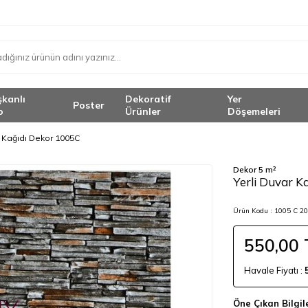
şkanlı
Dekoratif
Yer
Poster
o
Ürünler
Döşemeleri
r Kağıdı Dekor 1005C
Dekor 5 m²
<
Yerli Duvar K
Ürün Kodu :
1005 C 2
550,00
Havale Fiyatı :
Öne Çıkan Bilgil