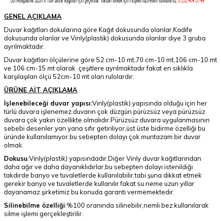
GENEL AÇIKLAMA
Duvar kağıtları dokularına göre Kağıt dokusunda olanlar,Kadife
dokusunda olanlar ve Vinly(plastik) dokusunda olanlar diye 3 gruba
ayrılmaktadır.
Duvar kağıtları ölçülerine göre 52 cm-10 mt,70 cm-10 mt,106 cm-10 mt
ve 106 cm-15 mt olarak çeşitlere ayrılmaktadır fakat en sıklıkla
karşılaşılan ölçü 52cm-10 mt olan rulolardır.
ÜRÜNE AİT AÇIKLAMA
İşlenebileceği duvar yapısı:
Vinly(plastik) yapısında olduğu için her
türlü duvara işlenemez.duvarın çok düzgün pürüzsüz veya pürüzsüz
duvara çok yakın özellikte olmalıdır.Pürüzsüz duvara uygulanmasının
sebebi desenler yan yana sıfır getiriliyor,üst üste bidirme özelliği bu
üründe kullanılamıyor.bu sebepten dolayı çok muntazam bir duvar
olmalı.
Dokusu
:Vinly(plastik) yapısındadır.Diğer Vinly duvar kağıtlarından
daha ağır ve daha dayanıklıdırlar,bu sebepten dolayı istenildiği
takdirde banyo ve tuvaletlerde kullanılabilir,tabi şuna dikkat etmek
gerekir banyo ve tuvaletlerde kullanılır fakat su neme uzun yıllar
dayanamaz.şirketimiz bu konuda garanti vermemektedir.
Silinebilme özelliği
:%100 oranında silinebilir,nemli bez kullanılarak
silme işlemi gerçekleştirilir.