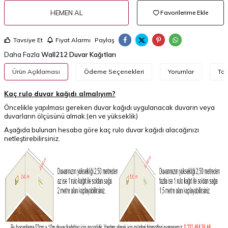
HEMEN AL
Favorilerime Ekle
Tavsiye Et
Fiyat Alarmı
Paylaş
Daha Fazla
Wall212 Duvar Kağıtları
Ürün Açıklaması
Ödeme Seçenekleri
Yorumlar
Tav
Kaç rulo duvar kağıdı almalıyım?
Öncelikle yapılması gereken duvar kağıdı uygulanacak duvarın veya
duvarların ölçüsünü almak.(en ve yükseklik)
Aşağıda bulunan hesaba göre kaç rulo duvar kağıdı alacağınızı
netleştirebilirsiniz.