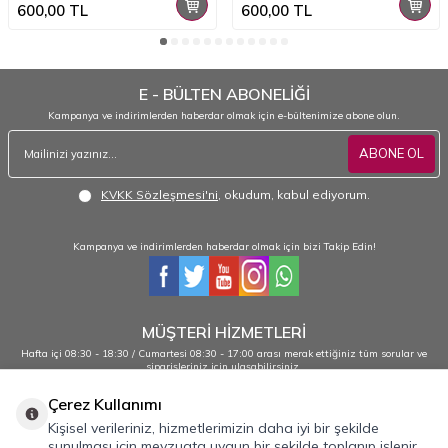
600,00
TL
600,00
TL
E - BÜLTEN ABONELİĞİ
Kampanya ve indirimlerden haberdar olmak için e-bültenimize abone olun.
ABONE OL
KVKK Sözleşmesi'ni
, okudum, kabul ediyorum.
Kampanya ve indirimlerden haberdar olmak için bizi Takip Edin!
MÜŞTERİ HİZMETLERİ
Hafta içi 08:30 - 18:30 / Cumartesi 08:30 - 17:00 arası merak ettiğiniz tüm sorular ve
siparişleriniz için ulaşabilirsiniz.
0232 484 38 44 - 0533 330 88 95
Çerez Kullanımı
Kişisel verileriniz, hizmetlerimizin daha iyi bir şekilde
sunulması için mevzuata uygun bir şekilde toplanıp işlenir.