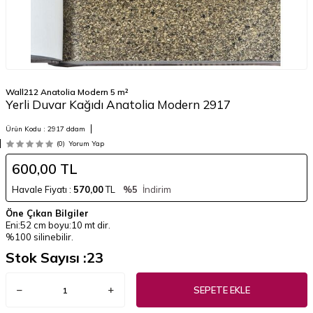
Wall212 Anatolia Modern 5 m²
Yerli Duvar Kağıdı Anatolia Modern 2917
Ürün Kodu :
2917 ddam
(0)
Yorum Yap
600,00
TL
Havale Fiyatı :
570,00
TL
%5
İndirim
Öne Çıkan Bilgiler
Eni:52 cm boyu:10 mt dir.
%100 silinebilir.
Stok Sayısı :
23
SEPETE EKLE