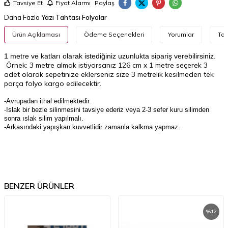
Tavsiye Et
Fiyat Alarmı
Paylaş
Daha Fazla
Yazı Tahtası Folyolar
Ürün Açıklaması
Ödeme Seçenekleri
Yorumlar
Tav
1 metre ve katları olarak istediğiniz uzunlukta sipariş verebilirsiniz.
Örnek: 3 metre almak istiyorsanız 126 cm x 1 metre seçerek 3
adet olarak sepetinize eklerseniz size 3 metrelik kesilmeden tek
parça folyo kargo edilecektir.
-Avrupadan ithal edilmektedir.
-Islak bir bezle silinmesini tavsiye ederiz veya 2-3 sefer kuru silimden
sonra ıslak silim yapılmalı.
-Arkasındaki yapışkan kuvvetlidir zamanla kalkma yapmaz.
BENZER ÜRÜNLER
%
12