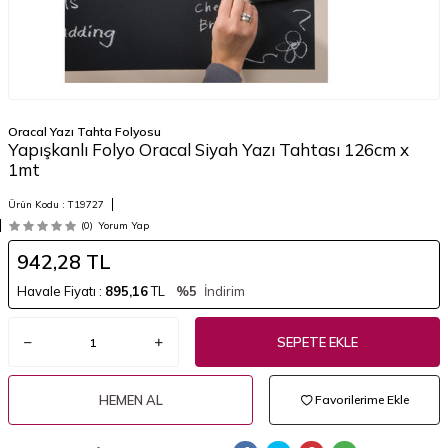
Oracal Yazı Tahta Folyosu
Yapışkanlı Folyo Oracal Siyah Yazı Tahtası 126cm x
1mt
Ürün Kodu :
T19727
(0)
Yorum Yap
942,28
TL
Havale Fiyatı :
895,16
TL
%5
İndirim
SEPETE EKLE
HEMEN AL
Favorilerime Ekle