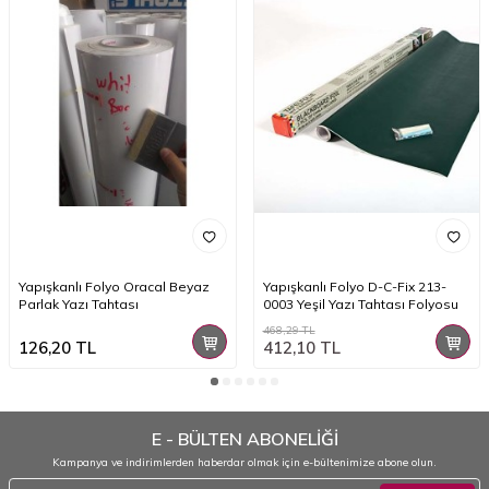
Yapışkanlı Folyo Oracal Beyaz
Yapışkanlı Folyo D-C-Fix 213-
Parlak Yazı Tahtası
0003 Yeşil Yazı Tahtası Folyosu
468,29
TL
126,20
TL
412,10
TL
E - BÜLTEN ABONELİĞİ
Kampanya ve indirimlerden haberdar olmak için e-bültenimize abone olun.