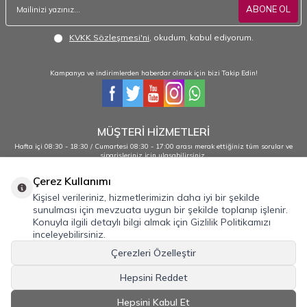
ABONE OL
KVKK Sözleşmesi'ni
, okudum, kabul ediyorum.
Kampanya ve indirimlerden haberdar olmak için bizi Takip Edin!
MÜŞTERİ HİZMETLERİ
Hafta içi 08:30 - 18:30 / Cumartesi 08:30 - 17:00 arası merak ettiğiniz tüm sorular ve
siparişleriniz için ulaşabilirsiniz.
0232 484 38 44 - 0533 330 88 95
Çerez Kullanımı
Kişisel verileriniz, hizmetlerimizin daha iyi bir şekilde
sunulması için mevzuata uygun bir şekilde toplanıp işlenir.
Önemli Bilgiler
Konuyla ilgili detaylı bilgi almak için Gizlilik Politikamızı
inceleyebilirsiniz.
Hızlı Erişim
Çerezleri Özelleştir
Üye
Hepsini Reddet
İLETİŞİM
Hepsini Kabul Et