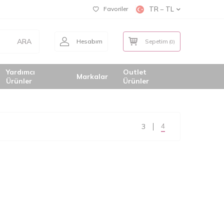
Favoriler
TR − TL
ARA
Hesabım
Sepetim
(
0
)
Yardımcı
Outlet
Markalar
Ürünler
Ürünler
4
3