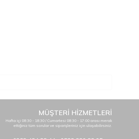
MÜŞTERİ HİZMETLERİ
Hafta içi 08:30 - 18:30 / Cumartesi 08:30 - 17:00 arası merak
ettiğiniz tüm sorular ve siparişleriniz için ulaşabilirsiniz.