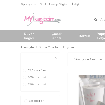
Siparişlerim
Banka Hesap Bilgileri
İletişim
Duvar
Çocuk
Yapı
Bordür
Kağıdı
Odası
Foly
Anasayfa
Oracal Yazı Tahta Folyosu
52,5 cm x 1 mt
105 cm x 1 mt
126 cm x 1 mt
Stoktakiler