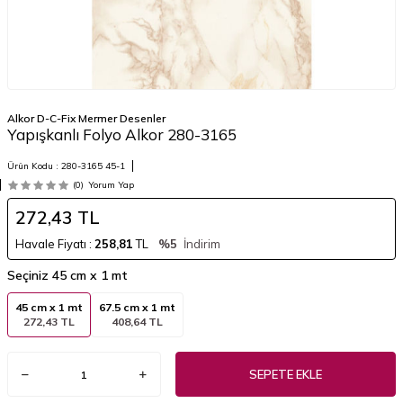
Alkor D-C-Fix Mermer Desenler
Yapışkanlı Folyo Alkor 280-3165
Ürün Kodu :
280-3165 45-1
(0)
Yorum Yap
272,43
TL
Havale Fiyatı :
258,81
TL
%5
İndirim
Seçiniz
45 cm x 1 mt
45 cm x 1 mt
67.5 cm x 1 mt
272,43 TL
408,64 TL
SEPETE EKLE