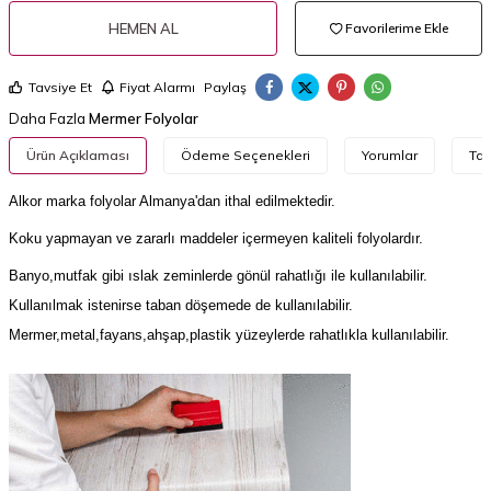
HEMEN AL
Favorilerime Ekle
Tavsiye Et
Fiyat Alarmı
Paylaş
Daha Fazla
Mermer Folyolar
Ürün Açıklaması
Ödeme Seçenekleri
Yorumlar
Tav
Alkor
marka
folyolar
Almanya'dan
ithal
edilmektedir
.
Koku yapmayan ve zararlı maddeler içermeyen kaliteli folyolardır.
Banyo,mutfak gibi ıslak zeminlerde gönül rahatlığı ile kullanılabilir.
Kullanılmak istenirse taban döşemede de kullanılabilir.
Mermer,metal,fayans,ahşap,plastik yüzeylerde rahatlıkla kullanılabilir.