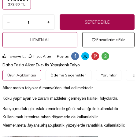
272,60 TL
SEPETE EKLE
HEMEN AL
Favorilerime Ekle
Tavsiye Et
Fiyat Alarmı
Paylaş
Daha Fazla
Alkor D-c-fix Yapışkanlı Folyo
Ürün Açıklaması
Ödeme Seçenekleri
Yorumlar
Tav
Alkor
marka
folyolar
Almanya'dan
ithal
edilmektedir
.
Koku yapmayan ve zararlı maddeler içermeyen kaliteli folyolardır.
Banyo,mutfak gibi ıslak zeminlerde gönül rahatlığı ile kullanılabilir.
Kullanılmak istenirse taban döşemede de kullanılabilir.
Mermer,metal,fayans,ahşap,plastik yüzeylerde rahatlıkla kullanılabilir.