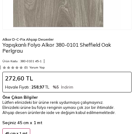
Alkor D-C-Fix Ahşap Desenler
Yapışkanlı Folyo Alkor 380-0101 Sheffield Oak
Perlgrau
Ürün Kodu :
380-0101 45-1
(0)
Yorum Yap
272,60
TL
Havale Fiyatı :
258,97
TL
%5
İndirim
Öne Çıkan Bilgiler
Lütfen elinizdeki bir ürüne renk uydurmaya çalışmayınız.
Elinizdeki ürüne bu folyo renginin uyması çok zor bir ihtimaldir.
Ahşap desen ürünlerde iade ve değişim kabul edilmemektedir.
Seçiniz
45 cm x 1 mt
45 cm x 1 mt