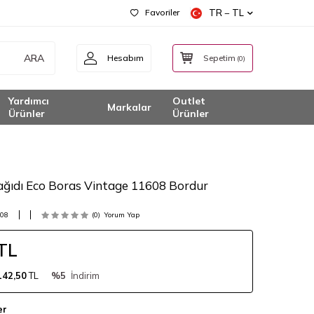
Favoriler
TR − TL
ARA
Hesabım
Sepetim
(
0
)
Yardımcı
Outlet
Markalar
Ürünler
Ürünler
ağıdı Eco Boras Vintage 11608 Bordur
08
(0)
Yorum Yap
TL
142,50
TL
%5
İndirim
er