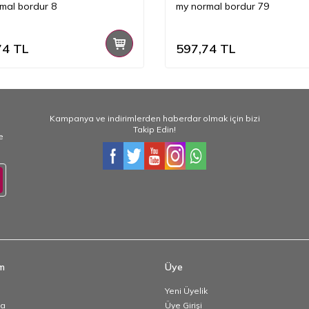
mal bordur 8
my normal bordur 79
74
TL
597,74
TL
Kampanya ve indirimlerden haberdar olmak için bizi
Takip Edin!
e
im
Üye
Yeni Üyelik
da
Üye Girişi