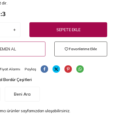
 dir.
:
3
SEPETE EKLE
EMEN AL
Favorilerime Ekle
Fiyat Alarmı
Paylaş
l Bordür Çeşitleri
Beni Ara
ımcı ürünler sayfamızdan ulaşabilirsiniz.