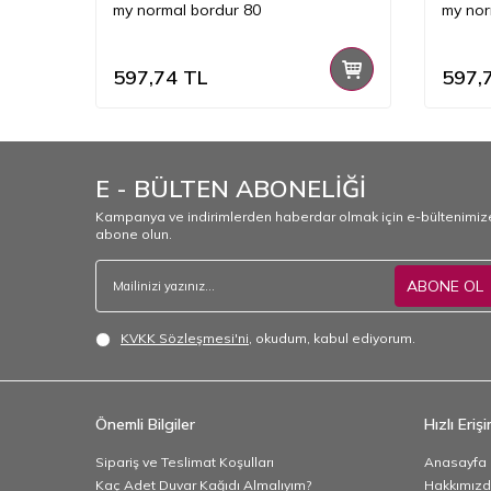
my normal bordur 80
my nor
597,74
TL
597,
E - BÜLTEN ABONELİĞİ
Kampanya ve indirimlerden haberdar olmak için e-bültenimiz
abone olun.
ABONE OL
KVKK Sözleşmesi'ni
, okudum, kabul ediyorum.
Önemli Bilgiler
Hızlı Eriş
Sipariş ve Teslimat Koşulları
Anasayfa
Kaç Adet Duvar Kağıdı Almalıyım?
Hakkımız