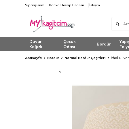
Siparişlerim
Banka Hesap Bilgileri
İletişim
Duvar
Çocuk
Yapı
Bordür
Kağıdı
Odası
Foly
Anasayfa
Bordür
Normal Bordür Çeşitleri
İthal Duva
<