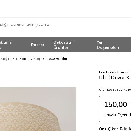
şkanlı
Dekoratif
Yer
Poster
o
Ürünler
Döşemeleri
r Kağıdı Eco Boras Vintage 11608 Bordur
Eco Boras Bordur
İthal Duvar K
Ürün Kodu :
ECVIN116
150,00
Havale Fiyatı :
Öne Çıkan Bilgil