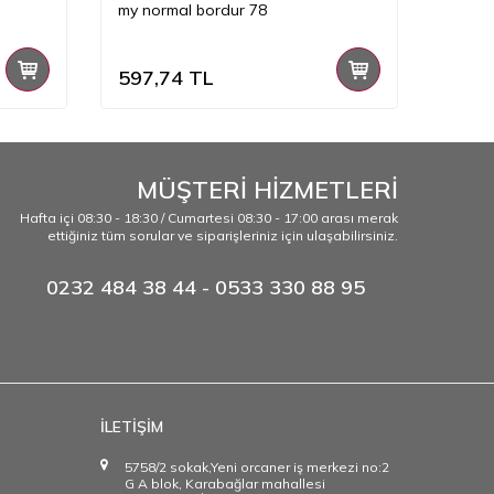
my normal bordur 78
my no
597,74
TL
597,
MÜŞTERİ HİZMETLERİ
Hafta içi 08:30 - 18:30 / Cumartesi 08:30 - 17:00 arası merak
ettiğiniz tüm sorular ve siparişleriniz için ulaşabilirsiniz.
0232 484 38 44 - 0533 330 88 95
İLETİŞİM
5758/2 sokak,Yeni orcaner iş merkezi no:2
G A blok, Karabağlar mahallesi