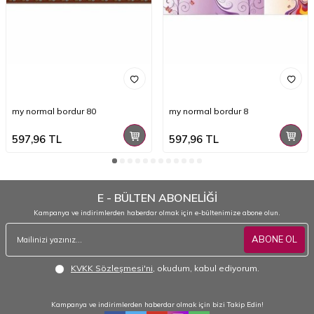
my normal bordur 80
my normal bordur 8
597,96
TL
597,96
TL
E - BÜLTEN ABONELİĞİ
Kampanya ve indirimlerden haberdar olmak için e-bültenimize abone olun.
ABONE OL
KVKK Sözleşmesi'ni
, okudum, kabul ediyorum.
Kampanya ve indirimlerden haberdar olmak için bizi Takip Edin!