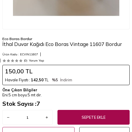
Eco Boras Bordur
İthal Duvar Kağıdı Eco Boras Vintage 11607 Bordur
Ürün Kodu :
ECVIN11607
(0)
Yorum Yap
150,00
TL
Havale Fiyatı :
142,50
TL
%5
İndirim
Öne Çıkan Bilgiler
Eni:5 cm boyu:5 mt dir.
Stok Sayısı :
7
SEPETE EKLE