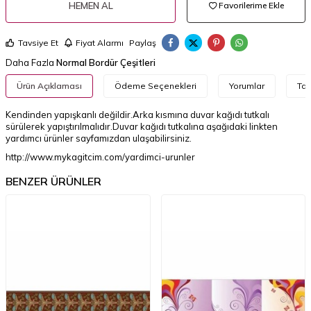
HEMEN AL
Favorilerime Ekle
Tavsiye Et
Fiyat Alarmı
Paylaş
Daha Fazla
Normal Bordür Çeşitleri
Ürün Açıklaması
Ödeme Seçenekleri
Yorumlar
Tav
Kendinden yapışkanlı değildir.Arka kısmına duvar kağıdı tutkalı
sürülerek yapıştırılmalıdır.Duvar kağıdı tutkalına aşağıdaki linkten
yardımcı ürünler sayfamızdan ulaşabilirsiniz.
http://www.mykagitcim.com/yardimci-urunler
BENZER ÜRÜNLER