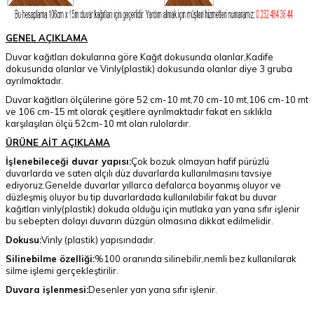
GENEL AÇIKLAMA
Duvar kağıtları dokularına göre Kağıt dokusunda olanlar,Kadife
dokusunda olanlar ve Vinly(plastik) dokusunda olanlar diye 3 gruba
ayrılmaktadır.
Duvar kağıtları ölçülerine göre 52 cm-10 mt,70 cm-10 mt,106 cm-10 mt
ve 106 cm-15 mt olarak çeşitlere ayrılmaktadır fakat en sıklıkla
karşılaşılan ölçü 52cm-10 mt olan rulolardır.
ÜRÜNE AİT AÇIKLAMA
İşlenebileceği duvar yapısı:
Çok bozuk olmayan hafif pürüzlü
duvarlarda ve saten alçılı düz duvarlarda kullanılmasını tavsiye
ediyoruz.Genelde duvarlar yıllarca defalarca boyanmış oluyor ve
düzleşmiş oluyor bu tip duvarlardada kullanılabilir fakat bu duvar
kağıtları vinly(plastik) dokuda olduğu için mutlaka yan yana sıfır işlenir
bu sebepten dolayı duvarın düzgün olmasına dikkat edilmelidir.
Dokusu:
Vinly (plastik) yapısındadır.
Silinebilme özelliği:
%100 oranında silinebilir,nemli bez kullanılarak
silme işlemi gerçekleştirilir.
Duvara işlenmesi:
Desenler yan yana sıfır işlenir.