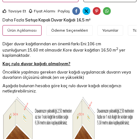
Tavsiye Et
Fiyat Alarmı
Paylaş
Daha Fazla
Satışa Kapalı Duvar Kağıdı 16,5 m²
Ürün Açıklaması
Ödeme Seçenekleri
Yorumlar
Tav
Diğer duvar kağıtlarından en önemli farkı Eni:106 cm
2
uzunluğunun:15,60 mt olmasıdır.Kore duvar kağıtları 16,50 m
yer
kaplamaktadır.
Kaç rulo duvar kağıdı almalıyım?
Öncelikle yapılması gereken duvar kağıdı uygulanacak duvarın veya
duvarların ölçüsünü almak.(en ve yükseklik)
Aşağıda bulunan hesaba göre kaç rulo duvar kağıdı alacağınızı
netleştirebilirsiniz.