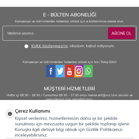
E - BÜLTEN ABONELİĞİ
Kampanya ve indirimlerden haberdar olmak için e-bültenimize abone olun.
ABONE OL
KVKK Sözleşmesi'ni
, okudum, kabul ediyorum.
Kampanya ve indirimlerden haberdar olmak için bizi Takip Edin!
MÜŞTERİ HİZMETLERİ
Hafta içi 08:30 - 18:30 / Cumartesi 08:30 - 17:00 arası merak ettiğiniz tüm sorular ve
siparişleriniz için ulaşabilirsiniz.
0232 484 38 44 - 0533 330 88 95
Çerez Kullanımı
Kişisel verileriniz, hizmetlerimizin daha iyi bir şekilde
sunulması için mevzuata uygun bir şekilde toplanıp işlenir.
Önemli Bilgiler
Konuyla ilgili detaylı bilgi almak için Gizlilik Politikamızı
inceleyebilirsiniz.
Hızlı Erişim