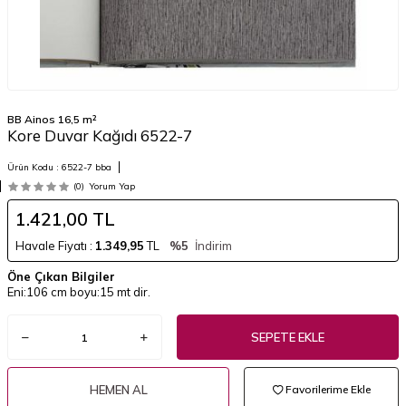
BB Ainos 16,5 m²
Kore Duvar Kağıdı 6522-7
Ürün Kodu :
6522-7 bba
(0)
Yorum Yap
1.421,00
TL
Havale Fiyatı :
1.349,95
TL
%5
İndirim
Öne Çıkan Bilgiler
Eni:106 cm boyu:15 mt dir.
SEPETE EKLE
HEMEN AL
Favorilerime Ekle