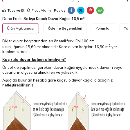
Tavsiye Et
Fiyat Alarmı
Paylaş
Daha Fazla
Satışa Kapalı Duvar Kağıdı 16,5 m²
Ürün Açıklaması
Ödeme Seçenekleri
Yorumlar
Tav
Diğer duvar kağıtlarından en önemli farkı Eni:106 cm
2
uzunluğunun:15,60 mt olmasıdır.Kore duvar kağıtları 16,50 m
yer
kaplamaktadır.
Kaç rulo duvar kağıdı almalıyım?
Öncelikle yapılması gereken duvar kağıdı uygulanacak duvarın veya
duvarların ölçüsünü almak.(en ve yükseklik)
Aşağıda bulunan hesaba göre kaç rulo duvar kağıdı alacağınızı
netleştirebilirsiniz.