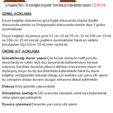
GENEL AÇIKLAMA
Duvar kağıtları dokularına göre Kağıt dokusunda olanlar,Kadife
dokusunda olanlar ve Vinly(plastik) dokusunda olanlar diye 3 gruba
ayrılmaktadır.
Duvar kağıtları ölçülerine göre 52 cm-10 mt,70 cm-10 mt,106 cm-10 mt
ve 106 cm-15 mt olarak çeşitlere ayrılmaktadır fakat en sıklıkla
karşılaşılan ölçü 52cm-10 mt olan rulolardır.
ÜRÜNE AİT AÇIKLAMA
İşlenebileceği duvar yapısı:
Çok bozuk olmayan hafif pürüzlü
duvarlarda ve saten alçılı düz duvarlarda kullanılmasını tavsiye
ediyoruz.Genelde duvarlar yıllarca defalarca boyanmış oluyor ve
düzleşmiş oluyor bu tip duvarlardada kullanılabilir fakat bu duvar
kağıtları vinly(plastik) dokuda olduğu için mutlaka yan yana sıfır işlenir
bu sebepten dolayı duvarın düzgün olmasına dikkat edilmelidir.
Dokusu:
Vinly (plastik) yapısındadır.
Silinebilme özelliği:
%100 oranında silinebilir,nemli bez kullanılarak
silme işlemi gerçekleştirilir.
Duvara işlenmesi:
Desenler yan yana sıfır işlenir.