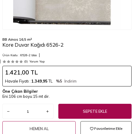
BB Ainos 16,5 m²
Kore Duvar Kağıdı 6526-2
Ürün Kodu :
6526-2 bba
(0)
Yorum Yap
1.421,00
TL
Havale Fiyatı :
1.349,95
TL
%5
İndirim
Öne Çıkan Bilgiler
Eni:106 cm boyu:15 mt dir.
SEPETE EKLE
HEMEN AL
Favorilerime Ekle