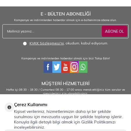
E - BÜLTEN ABONELİĞİ
Kampanya ve indirimlerden haberdar olmak için e-bültenimize abone olun.
ABONE OL
KVKK Sözleşmesi'ni
, okudum, kabul ediyorum.
Kampanya ve indirimlerden haberdar olmak için bizi Takip Edin!
MÜŞTERİ HİZMETLERİ
Hafta içi 08:30 - 18:30 / Cumartesi 08:30 - 17:00 arası merak ettiğiniz tüm sorular ve
siparişleriniz için ulaşabilirsiniz.
0232 484 38 44 - 0533 330 88 95
Çerez Kullanımı
Kişisel verileriniz, hizmetlerimizin daha iyi bir şekilde
sunulması için mevzuata uygun bir şekilde toplanıp işlenir.
Önemli Bilgiler
Konuyla ilgili detaylı bilgi almak için Gizlilik Politikamızı
inceleyebilirsiniz.
Hızlı Erişim